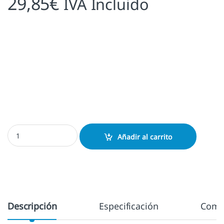
29,85
€
IVA Incluido
Elibris Mujer leyendo cantidad
Añadir al carrito
Descripción
Especificación
Come