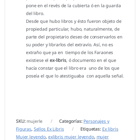
pone en el revés de la cubierta ó en la guarda
del libro.
Desde que hubo libros y ésto fueron objeto de
propiedad particular, hubo, naturalmente, de
parte del propietario deseo de conservarlos en
su poder y librarlos del extravío. Así, no es
extraño que ya en tiempo de los Faraones
existiese el
ex-libris
, ó documento en el que
hacía constar que el libro era uno de los que
poseía el que lo atestiguaba con aquella señal.
SKU:
mujerle
Categorías:
Personajes y
Figuras
,
Sellos Ex Libris
Etiquetas:
Ex libris
Mujer leyendo
,
exlibris mujer leyendo
,
mujer