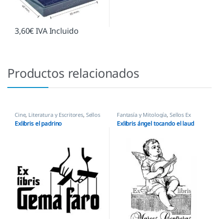
3,60
€
IVA Incluido
Productos relacionados
Cine
,
Literatura y Escritores
,
Sellos
Fantasía y Mitología
,
Sellos Ex
Ex Libris
Libris
Exlibris el padrino
Exlibris ángel tocando el laud