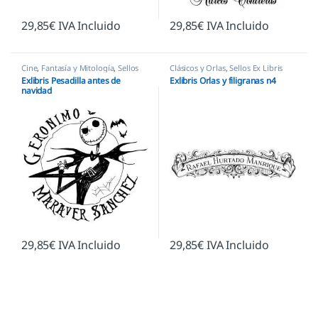
29,85
€
IVA Incluido
29,85
€
IVA Incluido
Cine
,
Fantasía y Mitología
,
Sellos
Clásicos y Orlas
,
Sellos Ex Libris
Ex Libris
Exlibris Pesadilla antes de
Exlibris Orlas y filigranas n4
navidad
29,85
€
IVA Incluido
29,85
€
IVA Incluido