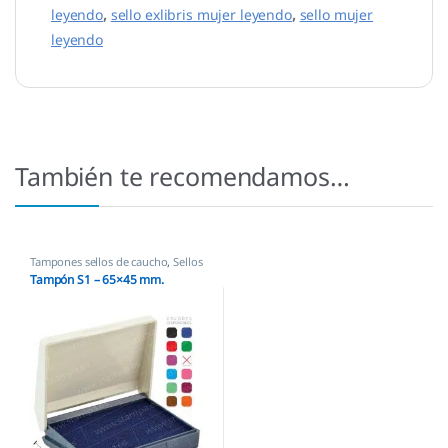
leyendo
,
sello exlibris mujer leyendo
,
sello mujer
leyendo
También te recomendamos…
Tampones sellos de caucho
,
Sellos
empresas
Tampón S1 – 65×45 mm.