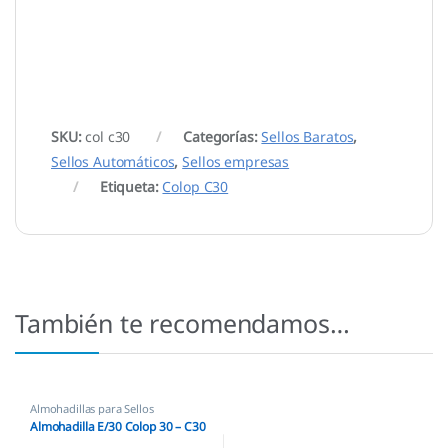
SKU:
col c30
Categorías:
Sellos Baratos
,
Sellos Automáticos
,
Sellos empresas
Etiqueta:
Colop C30
También te recomendamos…
Almohadillas para Sellos
Automáticos
,
Almohadillas Colop
,
Almohadilla E/30 Colop 30 – C30
Almohadillas Ecológicas