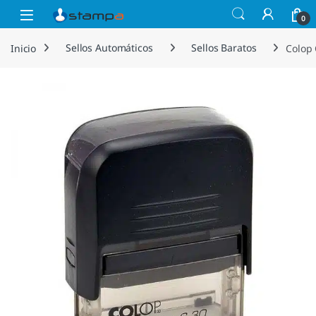
Saltar a la navegación
Saltar al contenido
Open
0
Inicio
Sellos Automáticos
Sellos Baratos
Colop