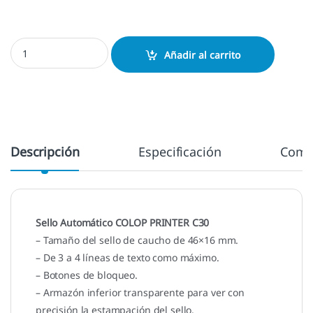
Colop C30 - 46x16 mm. cantidad
Añadir al carrito
Descripción
Especificación
Come
Sello Automático COLOP PRINTER C30
– Tamaño del sello de caucho de 46×16 mm.
– De 3 a 4 líneas de texto como máximo.
– Botones de bloqueo.
– Armazón inferior transparente para ver con
precisión la estampación del sello.