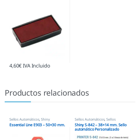
4,60
€
IVA Incluido
Productos relacionados
Sellos Automáticos
,
Shiny
Sellos Automáticos
,
Sellos
empresas
,
Shiny
Essential Line E903 – 50×30 mm.
Shiny S-842 – 38×14 mm. Sello
automático Personalizado