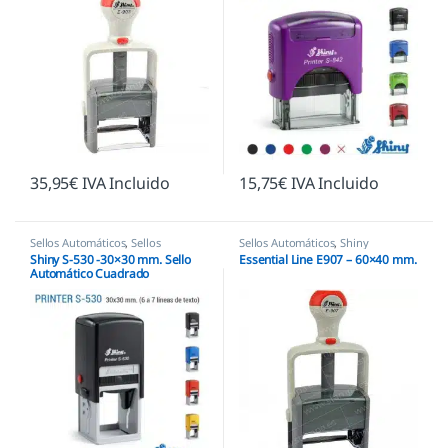
35,95
€
IVA Incluido
15,75
€
IVA Incluido
Sellos Automáticos
,
Sellos
Sellos Automáticos
,
Shiny
empresas
,
Shiny
Shiny S-530 -30×30 mm. Sello
Essential Line E907 – 60×40 mm.
Automático Cuadrado