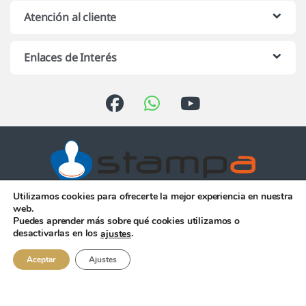
Atención al cliente
Enlaces de Interés
Utilizamos cookies para ofrecerte la mejor experiencia en nuestra
Atención telefónica de 10:00 h.
web.
a 13:00 h. de Lunes a Viernes
Puedes aprender más sobre qué cookies utilizamos o
956 344 058
desactivarlas en los
.
ajustes
Aceptar
Ajustes