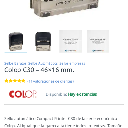
Sellos Baratos
,
Sellos Automáticos
,
Sellos empresas
Colop C30 – 46×16 mm.
(
11
valoraciones de clientes)
Valorado con
11
5.00
de 5 en
Disponible:
Hay existencias
base a
valoracione
s de
clientes
Sello automático Compact Printer C30 de la serie económica
Colop. Al igual que la gama alta tiene todos los extras. Tamaño