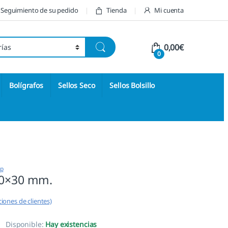
Seguimiento de su pedido
Tienda
Mi cuenta
0,00
€
0
Bolígrafos
Sellos Seco
Sellos Bolsillo
op
50×30 mm.
iones de clientes)
Disponible:
Hay existencias