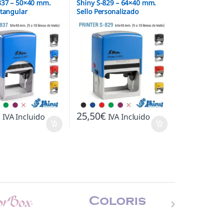
837 – 50×40 mm.
Shiny S-829 – 64×40 mm.
ctangular
Sello Personalizado
co
€
25,50
€
IVA Incluido
IVA Incluido