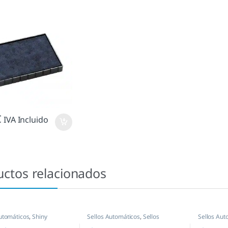
€
IVA Incluido
uctos relacionados
utomáticos
,
Shiny
Sellos Automáticos
,
Sellos
Sellos Aut
empresas
,
Shiny
empresas