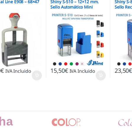
ial Line E908 – 68×47
Shiny S-510 – 12×12 mm.
Shiny S-
Sello Automático Mini
Sello Re
automáti
0
€
15,50
€
23,50
IVA Incluido
IVA Incluido