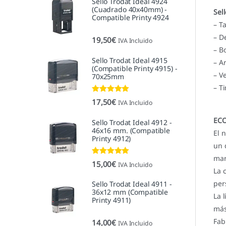
Sello Trodat Ideal 4924
(Cuadrado 40x40mm) -
Sel
Compatible Printy 4924
– T
– D
19,50
€
IVA Incluido
– B
Sello Trodat Ideal 4915
– A
(Compatible Printy 4915) -
– V
70x25mm
– T
Valorado con
17,50
€
IVA Incluido
5.00
de 5
ECO
Sello Trodat Ideal 4912 -
46x16 mm. (Compatible
El 
Printy 4912)
un 
mar
Valorado con
15,00
€
IVA Incluido
5.00
de 5
La 
per
Sello Trodat Ideal 4911 -
36x12 mm (Compatible
La 
Printy 4911)
más
Fab
14,00
€
IVA Incluido