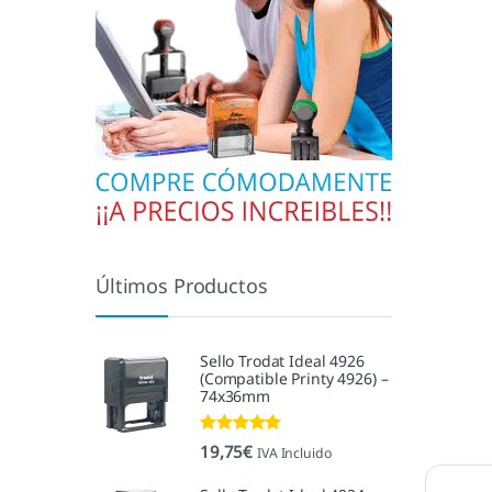
Últimos Productos
Sello Trodat Ideal 4926
(Compatible Printy 4926) –
74x36mm
Valorado con
19,75
€
IVA Incluido
5.00
de 5