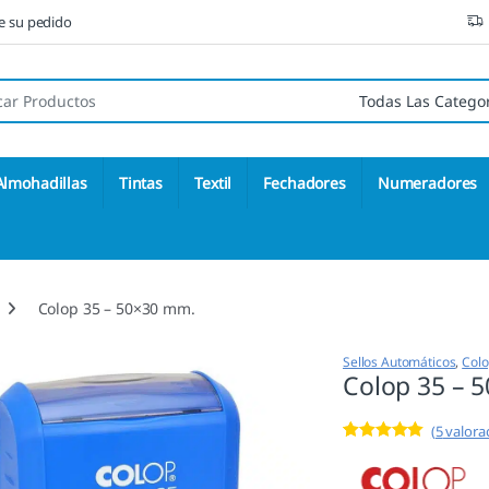
ne su pedido
 de:
Almohadillas
Tintas
Textil
Fechadores
Numeradores
Colop 35 – 50×30 mm.
Sellos Automáticos
,
Col
Colop 35 – 
(
5
valorac
Valorado con
5
5.00
de 5 en
base a