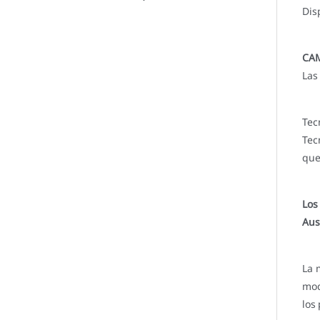
Dis
CAM
Las
Tec
Tec
que
Los
Aus
La 
mod
los