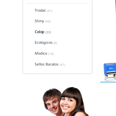
Trodat
(41)
Shiny
(56)
Colop
(33)
Ecologicos
(6)
Modico
(10)
Sellos Baratos
(41)