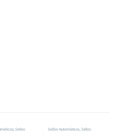
omáticos
,
Sellos
Sellos Automáticos
,
Sellos
,
Shiny
empresas
,
Shiny