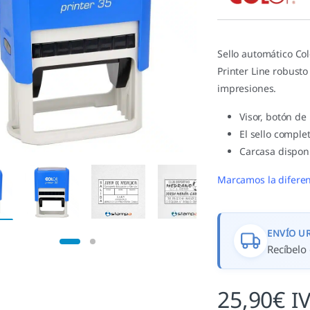
valoracione
s de
clientes
Sello automático Co
Printer Line robusto
impresiones.
Visor, botón de
El sello complet
Carcasa disponi
Marcamos la diferen
ENVÍO U
Recíbelo 
25,90
€
I