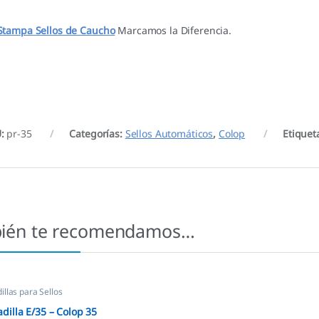
Stampa Sellos de Caucho
Marcamos la Diferencia.
U:
pr-35
Categorías:
Sellos Automáticos
,
Colop
Etiquet
ién te recomendamos…
llas para Sellos
icos
,
Almohadillas Colop
dilla E/35 – Colop 35