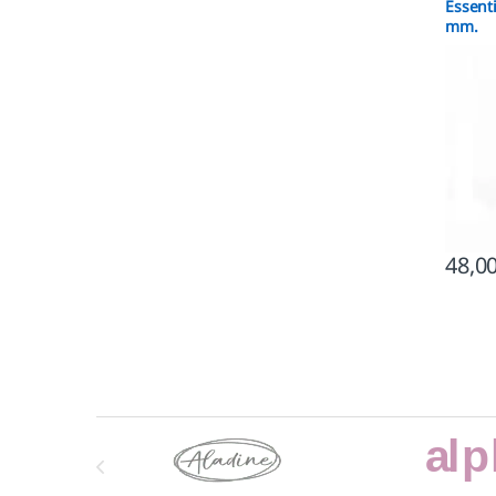
Essent
mm.
48,0
Marcas De Carrusel