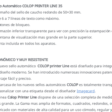
lo Automático COLOP PRINTER LINE 35
amaño del sello de caucho redondo de 50×30 mm.
e 6 a 7 líneas de texto como máximo.
otones de bloqueo.
rmazón inferior transparente para ver con precisión la estampación d
entana de visualización mas grande en la parte superior.
inta incluida en todos los aparatos.
NÓMICO Y MUY RESISTENTE
nuevo sello automático
COLOP printer
Line
está diseñado para integr
diseño moderno. Se han introducido numerosas innovaciones patent
caje fácil y preciso.
carcasa de los nuevos sellos automáticos
COLOP
es totalmente trans
sonalizar con una etiqueta desde el diseñador
Imagecard
.
línea
Colop Printer Line
dispone de una selección completa de medida
 grande. La Gama mas amplia de formatos, cuadrados, redondos, ova
ricado con materiales de alta calidad para un uso cómodo, regular y 