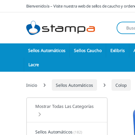
Saltar a la navegación
Saltar al contenido
Bienvenido/a – Visite nuestra web de sellos de caucho y orde
Búsqueda
Sellos Automáticos
Sellos Caucho
Exlibris
Lacre
Inicio
Sellos Automáticos
Colop
Mostrar Todas Las Categorías
Sellos Automáticos
(182)