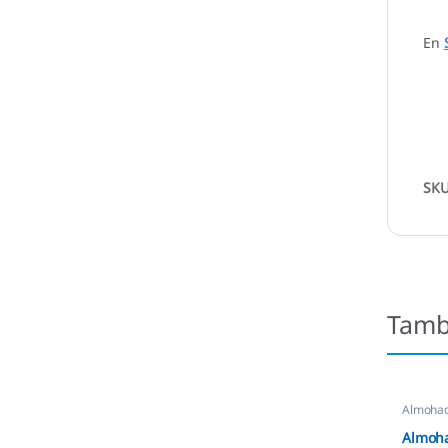
En
SK
Tamb
Almohadi
Automát
Almoha