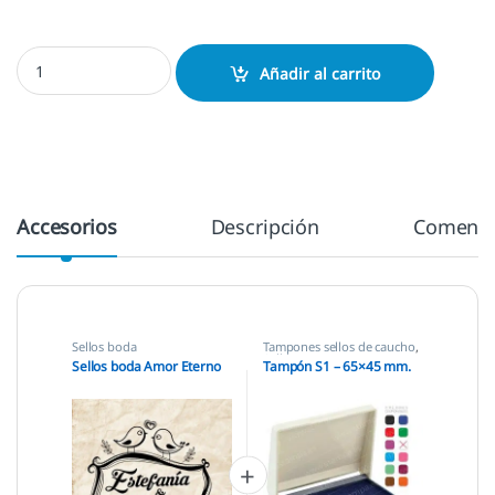
Sellos boda Amor Eterno cantidad
Añadir al carrito
Accesorios
Descripción
Comenta
Sellos boda
Tampones sellos de caucho
,
Sellos empresas
Sellos boda Amor Eterno
Tampón S1 – 65×45 mm.