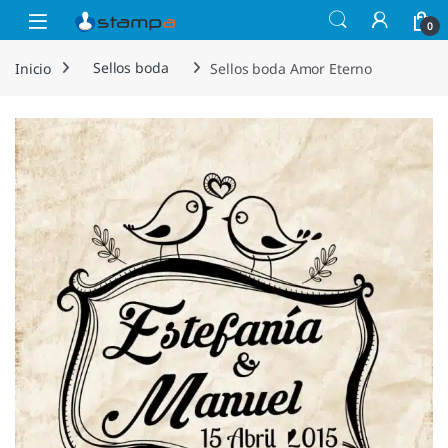
Saltar a la navegación
Saltar al contenido
Open
0
Inicio
Sellos boda
Sellos boda Amor Eterno