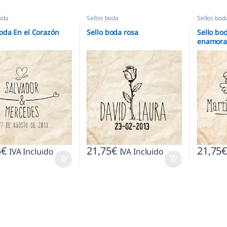
oda
Sellos boda
Sellos bod
boda En el Corazón
Sello boda rosa
Sello bo
enamora
5
€
21,75
€
21,75
IVA Incluido
IVA Incluido