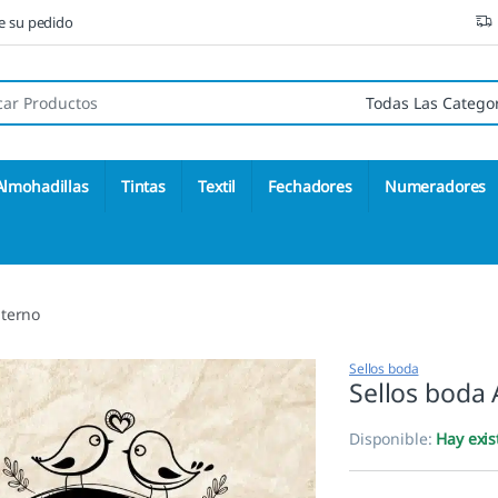
ne su pedido
 de:
Almohadillas
Tintas
Textil
Fechadores
Numeradores
Eterno
Sellos boda
Sellos boda
Disponible:
Hay exis