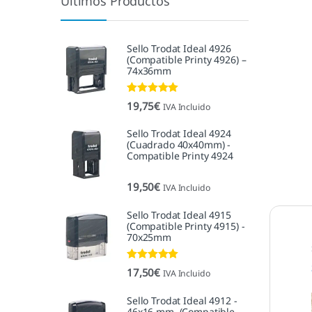
Últimos Productos
Sello Trodat Ideal 4926
(Compatible Printy 4926) –
74x36mm
Valorado con
19,75
€
IVA Incluido
5.00
de 5
Sello Trodat Ideal 4924
(Cuadrado 40x40mm) -
Compatible Printy 4924
19,50
€
IVA Incluido
Sello Trodat Ideal 4915
(Compatible Printy 4915) -
70x25mm
Valorado con
17,50
€
IVA Incluido
5.00
de 5
Sello Trodat Ideal 4912 -
46x16 mm. (Compatible