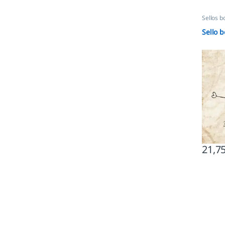
Sellos b
Sello 
21,7