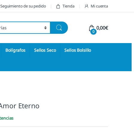
Seguimiento de su pedido
Tienda
Mi cuenta
0,00
€
0
Bolígrafos
Sellos Seco
Sellos Bolsillo
 Amor Eterno
tencias