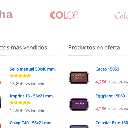
ctos más vendidos
Productos en oferta
Sello manual 50x40 mm.
Cacao 15053
4,25
€
8,50
€
IVA In
Valorado con
13,80
€
IVA Incluido
4.80
de 5
Imprint 13 - 56x21 mm.
Eggplant 15069
4,25
€
8,50
€
IVA In
Valorado con
12,50
€
IVA Incluido
4.96
de 5
Colop C40 - 56x21 mm.
Colonial Blue 15