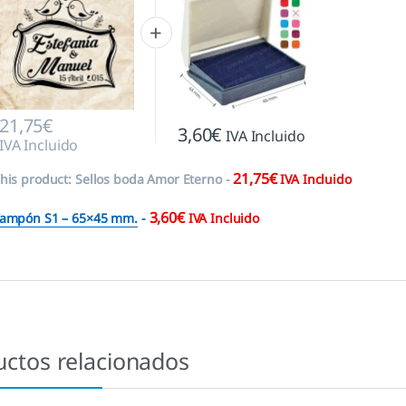
21,75
€
3,60
€
IVA Incluido
IVA Incluido
21,75
€
his product:
Sellos boda Amor Eterno
-
IVA Incluido
3,60
€
ampón S1 – 65×45 mm.
-
IVA Incluido
uctos relacionados