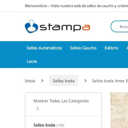
Saltar a la navegación
Saltar al contenido
Bienvenido/a – Visite nuestra web de sellos de caucho y orde
Búsqueda
Sellos Automáticos
Sellos Caucho
Exlibris
Lacre
Inicio
Sellos boda
Sellos boda Amor 
Mostrar Todas Las Categorías
Sellos boda
(198)