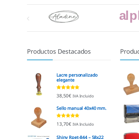
Marcas De Carrusel
Productos Destacados
Produ
Lacre personalizado
elegante
Valorado con
38,50
€
IVA Incluido
4.92
de 5
Sello manual 40x40 mm.
Valorado con
13,70
€
IVA Incluido
4.96
de 5
Shiny Rpet-844 – 58x22