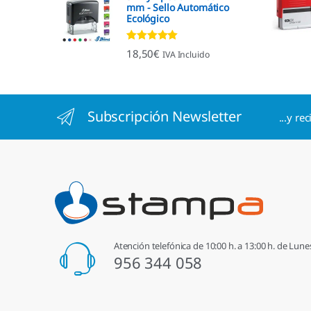
mm - Sello Automático
Ecológico
Valorado con
18,50
€
IVA Incluido
4.96
de 5
Subscripción Newsletter
...y re
Atención telefónica de 10:00 h. a 13:00 h. de Lune
956 344 058