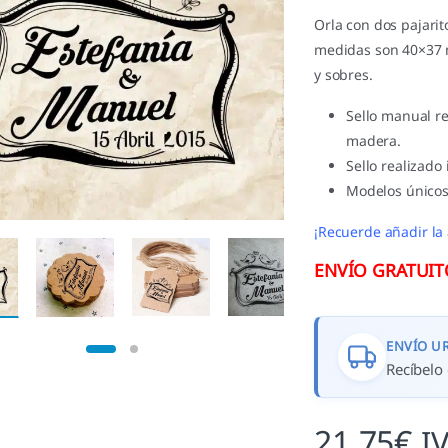
Orla con dos pajari
medidas son 40×37 
y sobres.
Sello manual r
madera.
Sello realizado
Modelos únicos
¡Recuerde añadir la 
ENVÍO GRATUITO 
ENVÍO U
Recíbelo 
21,75
€
I