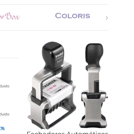
cluido
cluido
076