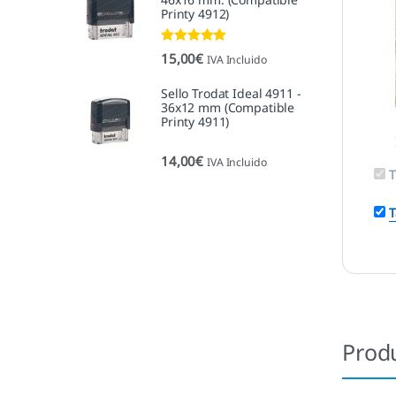
Printy 4912)
Valorado con
15,00
€
IVA Incluido
5.00
de 5
Sello Trodat Ideal 4911 -
36x12 mm (Compatible
Printy 4911)
14,00
€
IVA Incluido
T
T
Prod