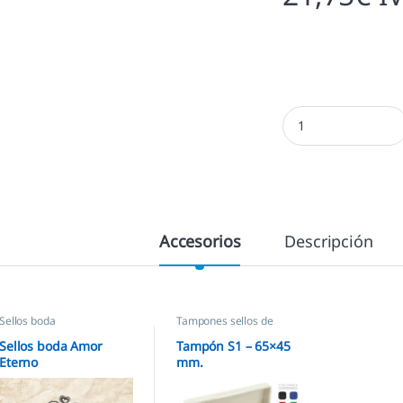
Sellos boda Amor Et
Accesorios
Descripción
Sellos boda
Tampones sellos de
caucho
,
Sellos empresas
Sellos boda Amor
Tampón S1 – 65×45
Eterno
mm.