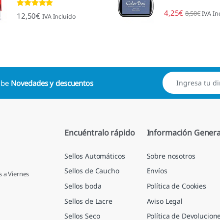
4,25
€
8,50
€
IVA In
Valorado con
12,50
€
IVA Incluido
4.89
de 5
cibe
Novedades y descuentos
Encuéntralo rápido
Información Genera
Sellos Automáticos
Sobre nosotros
Sellos de Caucho
Envíos
s a Viernes
Sellos boda
Política de Cookies
Sellos de Lacre
Aviso Legal
Sellos Seco
Política de Devolucion