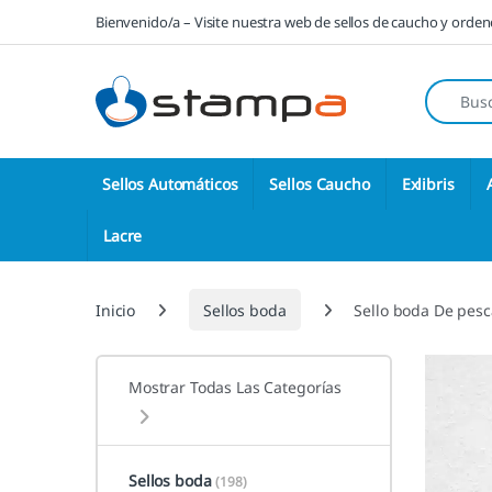
Saltar a la navegación
Saltar al contenido
Bienvenido/a – Visite nuestra web de sellos de caucho y orde
Búsqueda
Sellos Automáticos
Sellos Caucho
Exlibris
Lacre
Inicio
Sellos boda
Sello boda De pesc
Mostrar Todas Las Categorías
Sellos boda
(198)