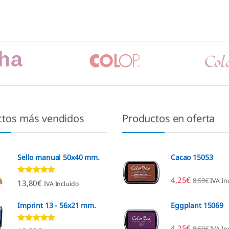
ctos más vendidos
Productos en oferta
Sello manual 50x40 mm.
Cacao 15053
4,25
€
8,50
€
IVA In
Valorado con
13,80
€
IVA Incluido
4.80
de 5
Imprint 13 - 56x21 mm.
Eggplant 15069
4,25
€
8,50
€
IVA In
Valorado con