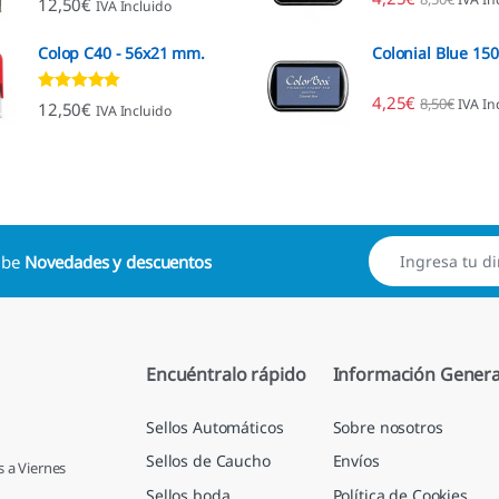
12,50
€
IVA Incluido
4.96
de 5
Colop C40 - 56x21 mm.
Colonial Blue 15
4,25
€
8,50
€
IVA In
Valorado con
12,50
€
IVA Incluido
4.89
de 5
cibe
Novedades y descuentos
Encuéntralo rápido
Información Genera
Sellos Automáticos
Sobre nosotros
Sellos de Caucho
Envíos
s a Viernes
Sellos boda
Política de Cookies