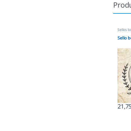
Prod
Sellos b
Sello b
21,7