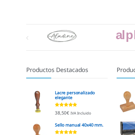
Marcas De Carrusel
Productos Destacados
Produ
Lacre personalizado
elegante
Valorado con
38,50
€
IVA Incluido
4.92
de 5
Sello manual 40x40 mm.