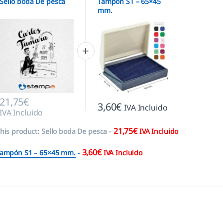
Sello boda De pesca
Tampón S1 – 65×45
mm.
21,75
€
3,60
€
IVA Incluido
IVA Incluido
21,75
€
his product:
Sello boda De pesca
-
IVA Incluido
3,60
€
ampón S1 – 65×45 mm.
-
IVA Incluido