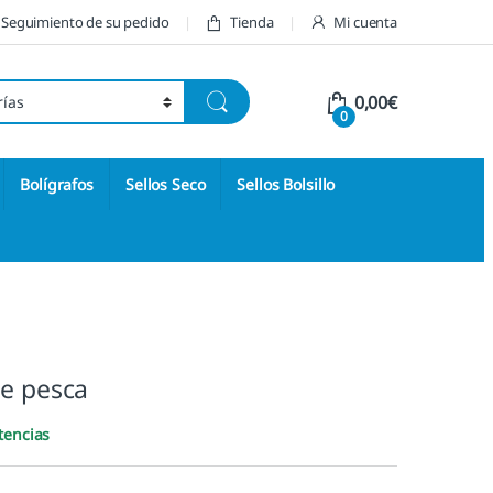
Seguimiento de su pedido
Tienda
Mi cuenta
0,00
€
0
Bolígrafos
Sellos Seco
Sellos Bolsillo
De pesca
tencias