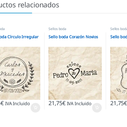
uctos relacionados
oda
Sellos boda
Sellos bod
oda Círculo Irregular
Sello boda Corazón Novios
Sello bo
5
€
21,75
€
21,75
IVA Incluido
IVA Incluido