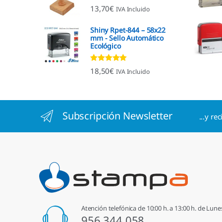
Valorado con
13,70
€
IVA Incluido
4.96
de 5
Shiny Rpet-844 – 58x22
mm - Sello Automático
Ecológico
Valorado con
18,50
€
IVA Incluido
4.96
de 5
Subscripción Newsletter
...y re
Atención telefónica de 10:00 h. a 13:00 h. de Lune
956 344 058