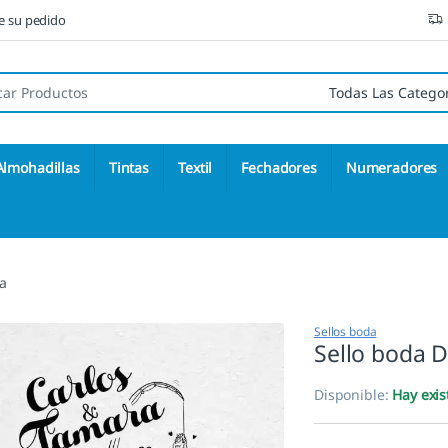
ne su pedido
 de:
Almohadillas
Tintas
Textil
Fechadores
Numeradores
a
Sellos boda
Sello boda 
Disponible:
Hay exis