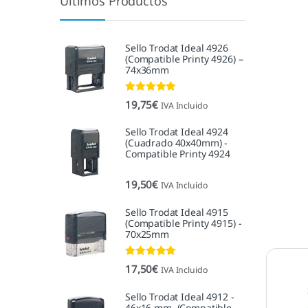
Últimos Productos
Sello Trodat Ideal 4926
(Compatible Printy 4926) –
74x36mm
Valorado con
19,75
€
IVA Incluido
5.00
de 5
Sello Trodat Ideal 4924
(Cuadrado 40x40mm) -
Compatible Printy 4924
19,50
€
IVA Incluido
Sello Trodat Ideal 4915
(Compatible Printy 4915) -
70x25mm
Valorado con
17,50
€
IVA Incluido
5.00
de 5
Sello Trodat Ideal 4912 -
46x16 mm. (Compatible