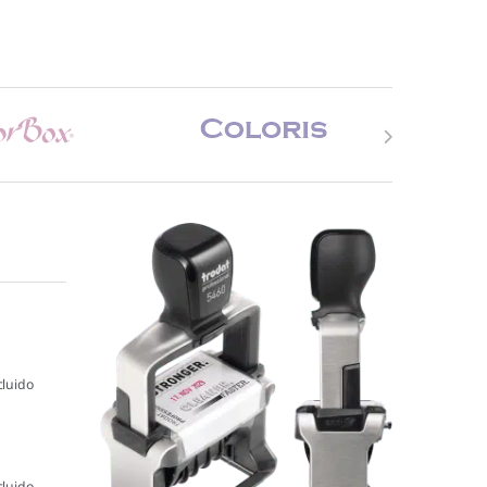
cluido
cluido