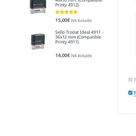
Printy 4912)
Valorado con
15,00
€
IVA Incluido
5.00
de 5
Sello Trodat Ideal 4911 -
36x12 mm (Compatible
Printy 4911)
14,00
€
IVA Incluido
T
T