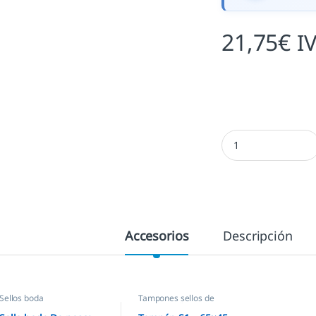
21,75
€
I
Sello boda De pesca
Accesorios
Descripción
Sellos boda
Tampones sellos de
caucho
,
Sellos empresas