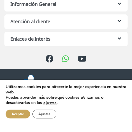
Información General
Atención al cliente
Enlaces de Interés
Utilizamos cookies para ofrecerte la mejor experiencia en nuestra
web.
Puedes aprender más sobre qué cookies utilizamos o
Atención telefónica de 10:00 h.
desactivarlas en los
.
ajustes
a 13:00 h. de Lunes a Viernes
956 344 058
Aceptar
Ajustes