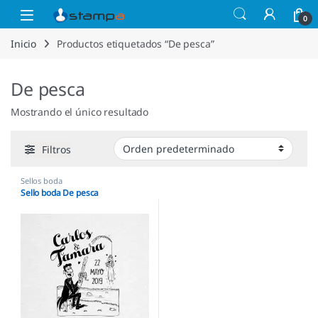
Saltar a la navegación
Saltar al contenido
Open
0
Inicio
Productos etiquetados “De pesca”
De pesca
Mostrando el único resultado
Filtros
Sellos boda
Sello boda De pesca