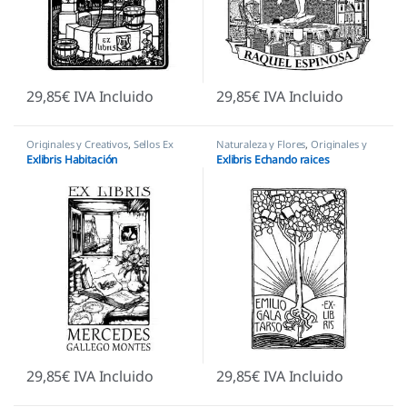
29,85
€
IVA Incluido
29,85
€
IVA Incluido
Originales y Creativos
,
Sellos Ex
Naturaleza y Flores
,
Originales y
Libris
Creativos
,
Sellos Ex Libris
Exlibris Habitación
Exlibris Echando raices
29,85
€
IVA Incluido
29,85
€
IVA Incluido