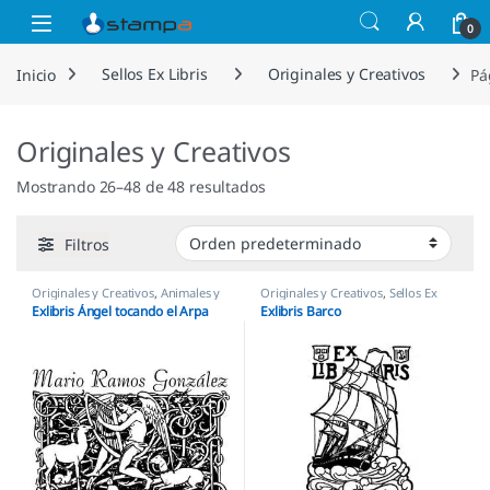
Saltar a la navegación
Saltar al contenido
Open
0
Inicio
Sellos Ex Libris
Originales y Creativos
Pá
Originales y Creativos
Mostrando 26–48 de 48 resultados
Filtros
Originales y Creativos
,
Animales y
Originales y Creativos
,
Sellos Ex
Mascotas
,
Sellos Ex Libris
Libris
Exlibris Ángel tocando el Arpa
Exlibris Barco