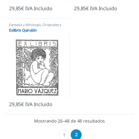
29,85
€
IVA Incluido
29,85
€
IVA Incluido
Fantasía y Mitología
,
Originales y
Creativos
,
Sellos Ex Libris
Exlibris Quirubín
29,85
€
IVA Incluido
Mostrando 26–48 de 48 resultados
2
1