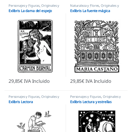
Personajes y Figuras
,
Originales y
Naturaleza y Flores
,
Originales y
Creativos
,
Sellos Ex Libris
Creativos
,
Sellos Ex Libris
Exlibris La dama del espejo
Exlibris La fuente mágica
29,85
€
IVA Incluido
29,85
€
IVA Incluido
Personajes y Figuras
,
Originales y
Personajes y Figuras
,
Originales y
Creativos
,
Sellos Ex Libris
Creativos
,
Sellos Ex Libris
Exlibris Lectora
Exlibris Lectura y estrellas