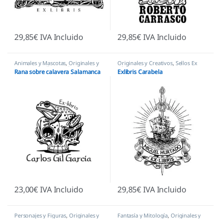
29,85
€
IVA Incluido
29,85
€
IVA Incluido
Animales y Mascotas
,
Originales y
Originales y Creativos
,
Sellos Ex
Creativos
,
Sellos Ex Libris
Libris
Rana sobre calavera Salamanca
Exlibris Carabela
23,00
€
IVA Incluido
29,85
€
IVA Incluido
Personajes y Figuras
,
Originales y
Fantasía y Mitología
,
Originales y
Creativos
,
Sellos Ex Libris
Creativos
,
Sellos Ex Libris