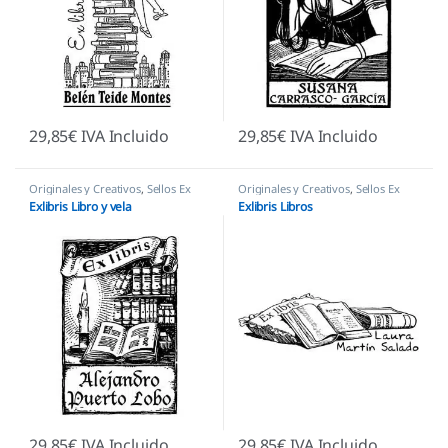
29,85
€
IVA Incluido
29,85
€
IVA Incluido
Originales y Creativos
,
Sellos Ex
Originales y Creativos
,
Sellos Ex
Libris
Libris
Exlibris Libro y vela
Exlibris Libros
29,85
€
IVA Incluido
29,85
€
IVA Incluido