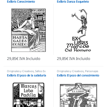
Exlibris Conocimiento
Exlibris Danza Esqueleto
29,85
€
IVA Incluido
29,85
€
IVA Incluido
Originales y Creativos
,
Sellos Ex
Originales y Creativos
,
Personajes
Libris
y Figuras
,
Sellos Ex Libris
Exlibris El pozo de la sabiduría
Exlibris El pozo del conocimiento