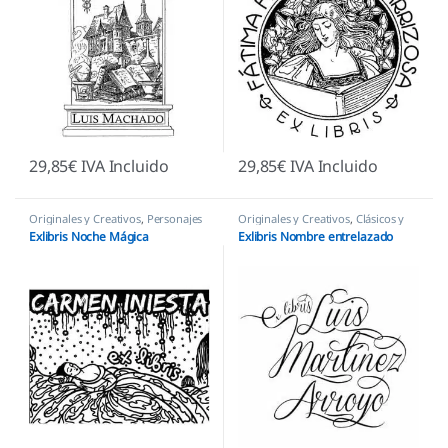
29,85
€
IVA Incluido
29,85
€
IVA Incluido
Originales y Creativos
,
Personajes
Originales y Creativos
,
Clásicos y
y Figuras
,
Sellos Ex Libris
Orlas
,
Sellos Ex Libris
Exlibris Noche Mágica
Exlibris Nombre entrelazado