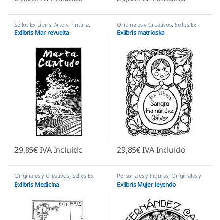
Sellos Ex Libris
,
Arte y Pintura
,
Originales y Creativos
,
Sellos Ex
Originales y Creativos
Libris
Exlibris Mar revuelta
Exlibris matrioska
29,85
€
IVA Incluido
29,85
€
IVA Incluido
Originales y Creativos
,
Sellos Ex
Personajes y Figuras
,
Originales y
Libris
Creativos
,
Sellos Ex Libris
Exlibris Medicina
Exlibris Mujer leyendo