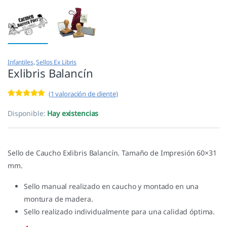
Infantiles
,
Sellos Ex Libris
Exlibris Balancín
(
1
valoración de cliente)
Valorado con
1
5.00
de 5 en
Disponible:
Hay existencias
base a
valoración de
un cliente
Sello de Caucho Exlibris Balancín. Tamaño de Impresión 60×31
mm.
Sello manual realizado en caucho y montado en una
montura de madera.
Sello realizado individualmente para una calidad óptima.