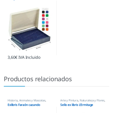
3,60
€
IVA Incluido
Productos relacionados
Historia
,
Animales y Mascotas
,
Arte y Pintura
,
Naturaleza y Flores
,
Sellos Ex Libris
Personajes y Figuras
,
Sellos Ex
Exlibris Faraón cazando
Sello ex libris L’Ermitage
Libris