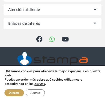
Atención al cliente
Enlaces de Interés
Utilizamos cookies para ofrecerte la mejor experiencia en nuestra
Atención telefónica de 10:00 h.
web.
a 13:00 h. de Lunes a Viernes
Puedes aprender más sobre qué cookies utilizamos o
956 344 058
desactivarlas en los
.
ajustes
Aceptar
Ajustes