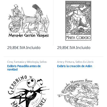
29,85
€
IVA Incluido
29,85
€
IVA Incluido
Cine
,
Fantasía y Mitología
,
Sellos
Arte y Pintura
,
Sellos Ex Libris
Ex Libris
Exlibris Pesadilla antes de
Exibris la creación de Adán
navidad