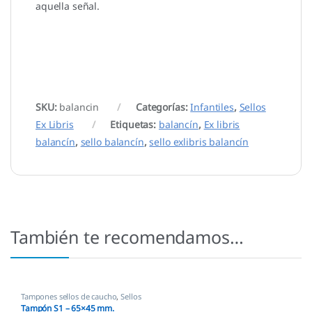
aquella señal.
SKU:
balancin
Categorías:
Infantiles
,
Sellos
Ex Libris
Etiquetas:
balancín
,
Ex libris
balancín
,
sello balancín
,
sello exlibris balancín
También te recomendamos…
Tampones sellos de caucho
,
Sellos
empresas
Tampón S1 – 65×45 mm.