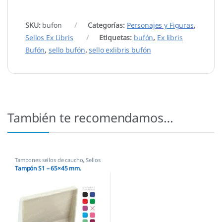
SKU:
bufon
Categorías:
Personajes y Figuras
,
Sellos Ex Libris
Etiquetas:
bufón
,
Ex libris
Bufón
,
sello bufón
,
sello exlibris bufón
También te recomendamos…
Tampones sellos de caucho
,
Sellos
empresas
Tampón S1 – 65×45 mm.