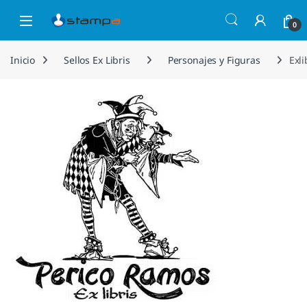
Saltar a la navegación
Saltar al contenido
Open
0
Inicio
Sellos Ex Libris
Personajes y Figuras
Exli