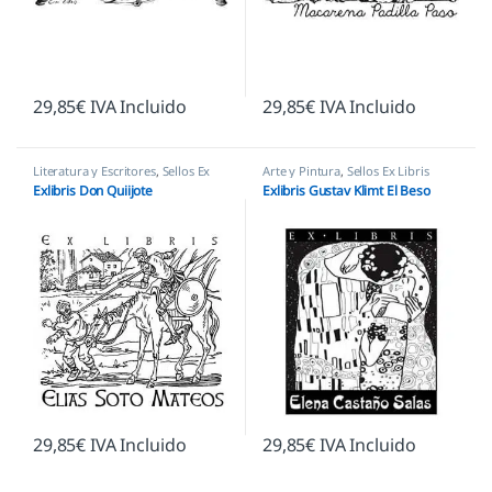
29,85
€
IVA Incluido
29,85
€
IVA Incluido
Literatura y Escritores
,
Sellos Ex
Arte y Pintura
,
Sellos Ex Libris
Libris
Exlibris Don Quiijote
Exlibris Gustav Klimt El Beso
29,85
€
IVA Incluido
29,85
€
IVA Incluido