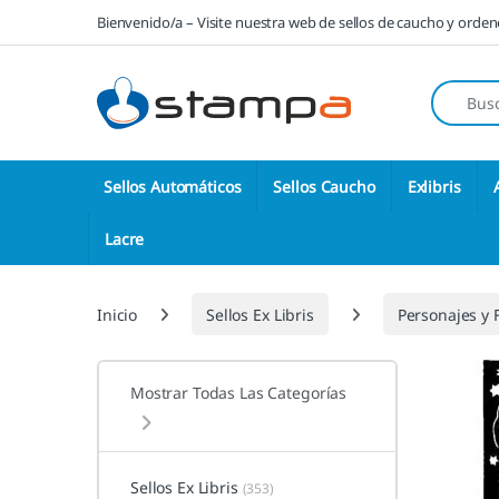
Saltar a la navegación
Saltar al contenido
Bienvenido/a – Visite nuestra web de sellos de caucho y orde
Búsqueda
Sellos Automáticos
Sellos Caucho
Exlibris
Lacre
Inicio
Sellos Ex Libris
Personajes y 
Mostrar Todas Las Categorías
Sellos Ex Libris
(353)