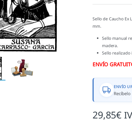
valoración de
un cliente
Sello de Caucho Ex L
mm.
Sello manual r
madera.
Sello realizado
ENVÍO GRATUITO 
ENVÍO U
Recíbelo 
29,85
€
I