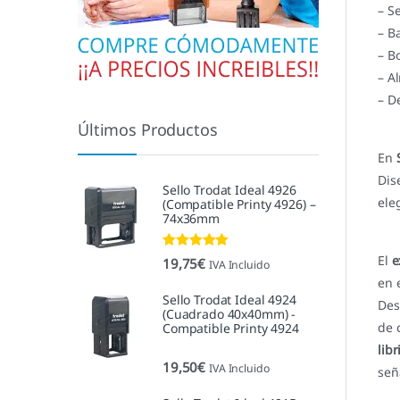
– S
– B
– B
– A
– De
Últimos Productos
En
Dis
Sello Trodat Ideal 4926
ele
(Compatible Printy 4926) –
74x36mm
Valorado con
El
e
19,75
€
IVA Incluido
5.00
de 5
en 
Sello Trodat Ideal 4924
Des
(Cuadrado 40x40mm) -
de 
Compatible Printy 4924
libr
19,50
€
IVA Incluido
señ