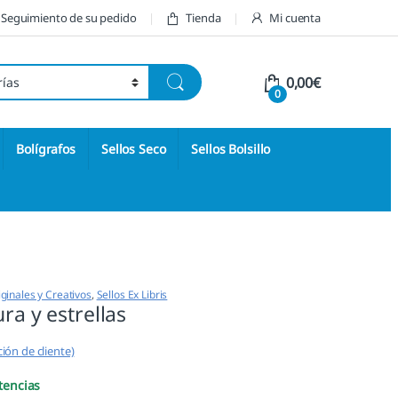
Seguimiento de su pedido
Tienda
Mi cuenta
0,00
€
0
Bolígrafos
Sellos Seco
Sellos Bolsillo
iginales y Creativos
,
Sellos Ex Libris
ura y estrellas
ión de cliente)
tencias