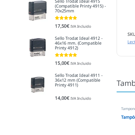
Sello Trodat Ideal 4915
(Compatible Printy 4915) -
70x25mm
Valorado con
17,50
€
IVA Incluido
5.00
de 5
SK
Sello Trodat Ideal 4912 -
Lec
46x16 mm. (Compatible
Printy 4912)
Valorado con
15,00
€
IVA Incluido
5.00
de 5
Sello Trodat Ideal 4911 -
36x12 mm (Compatible
Tamb
Printy 4911)
14,00
€
IVA Incluido
Tampone
empres
Tampón