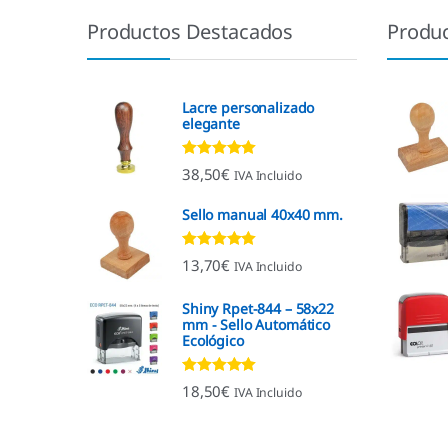
Productos Destacados
Produ
Lacre personalizado
elegante
Valorado con
38,50
€
IVA Incluido
4.92
de 5
Sello manual 40x40 mm.
Valorado con
13,70
€
IVA Incluido
4.96
de 5
Shiny Rpet-844 – 58x22
mm - Sello Automático
Ecológico
Valorado con
18,50
€
IVA Incluido
4.96
de 5