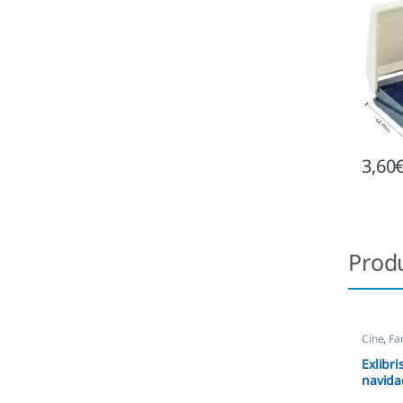
3,60
Prod
Cine
,
Fa
Ex Libris
Exlibri
navida