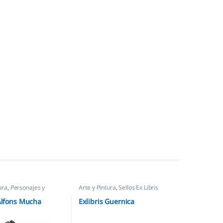
ura
,
Personajes y
Arte y Pintura
,
Sellos Ex Libris
llos Ex Libris
 Alfons Mucha
Exlibris Guernica