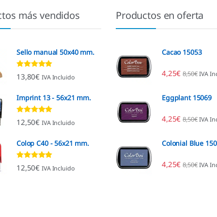
ctos más vendidos
Productos en oferta
Sello manual 50x40 mm.
Cacao 15053
4,25
€
8,50
€
IVA In
Valorado con
13,80
€
IVA Incluido
4.80
de 5
Imprint 13 - 56x21 mm.
Eggplant 15069
4,25
€
8,50
€
IVA In
Valorado con
12,50
€
IVA Incluido
4.96
de 5
Colop C40 - 56x21 mm.
Colonial Blue 15
4,25
€
8,50
€
IVA In
Valorado con
12,50
€
IVA Incluido
4.89
de 5