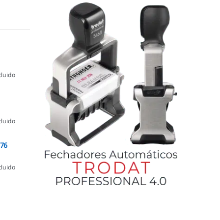
cluido
cluido
076
cluido