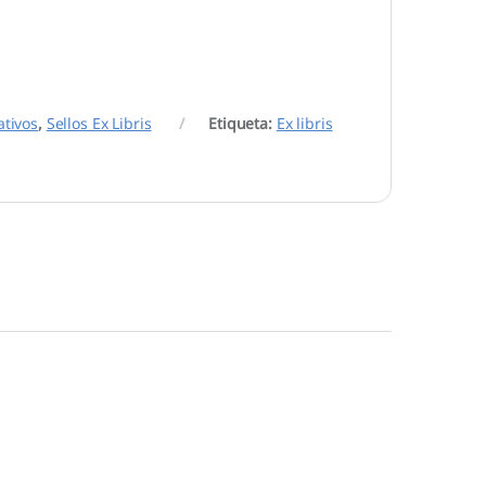
ativos
,
Sellos Ex Libris
Etiqueta:
Ex libris