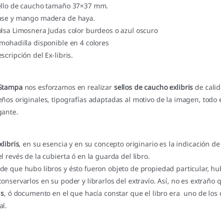
ello de caucho tamaño 37×37 mm.
ase y mango madera de haya.
olsa Limosnera Judas color burdeos o azul oscuro
lmohadilla disponible en 4 colores
scripción del Ex-libris.
Stampa
nos esforzamos en realizar
sellos de caucho exlibris
de calid
eños originales, tipografías adaptadas al motivo de la imagen, tod
gante.
xlibris
, en su esencia y en su concepto originario es la indicación d
el revés de la cubierta ó en la guarda del libro.
de que hubo libros y ésto fueron objeto de propiedad particular, hu
conservarlos en su poder y librarlos del extravío. Así, no es extraño
is
, ó documento en el que hacía constar que el libro era uno de los
al.