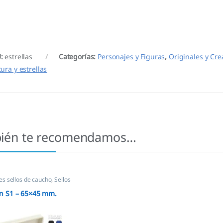
U:
estrellas
Categorías:
Personajes y Figuras
,
Originales y Cre
tura y estrellas
ién te recomendamos…
s sellos de caucho
,
Sellos
as
 S1 – 65×45 mm.