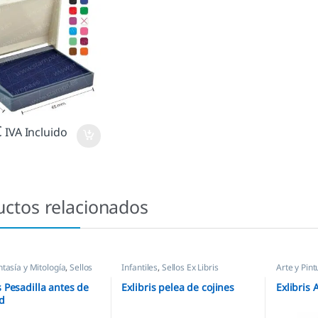
€
IVA Incluido
uctos relacionados
ntasía y Mitología
,
Sellos
Infantiles
,
Sellos Ex Libris
Arte y Pint
Figuras
,
Se
s Pesadilla antes de
Exlibris pelea de cojines
Exlibris
d