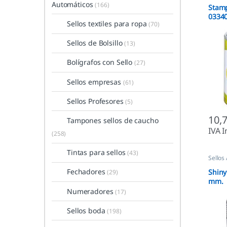
Automáticos
(166)
Stamp
0334
Sellos textiles para ropa
(70)
Sellos de Bolsillo
(13)
Bolígrafos con Sello
(27)
Sellos empresas
(61)
Sellos Profesores
(5)
10,
Tampones sellos de caucho
IVA I
(258)
Tintas para sellos
(43)
Sellos
Fechadores
Shiny
(29)
mm.
Numeradores
(17)
Sellos boda
(198)