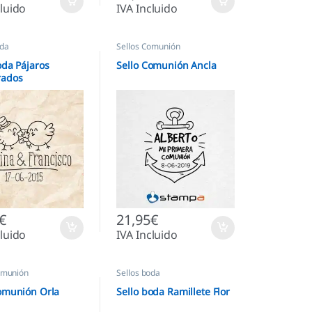
cluido
IVA Incluido
oda
Sellos Comunión
oda Pájaros
Sello Comunión Ancla
ados
€
21,95
€
cluido
IVA Incluido
omunión
Sellos boda
omunión Orla
Sello boda Ramillete Flor