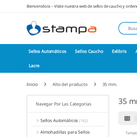
Saltar a la navegación
Saltar al contenido
Bienvenido/a – Visite nuestra web de sellos de caucho y orde
Búsqueda
Sellos Automáticos
Sellos Caucho
Exlibris
Lacre
Inicio
Alto del producto
35 mm.
35 m
Navegar Por Las Categorías
Sellos Automáticos
(182)
Almohadillas para Sellos
Tampon