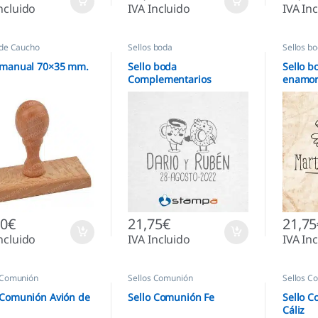
ncluido
IVA Incluido
IVA In
 de Caucho
Sellos boda
Sellos b
 manual 70×35 mm.
Sello boda
Sello b
Complementarios
enamor
10
€
21,75
€
21,75
ncluido
IVA Incluido
IVA In
 Comunión
Sellos Comunión
Sellos C
 Comunión Avión de
Sello Comunión Fe
Sello C
Cáliz