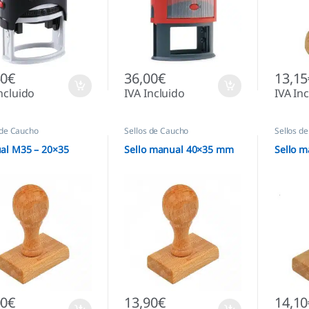
50
€
36,00
€
13,15
ncluido
IVA Incluido
IVA In
 de Caucho
Sellos de Caucho
Sellos d
al M35 – 20×35
Sello manual 40×35 mm
Sello 
00
€
13,90
€
14,10