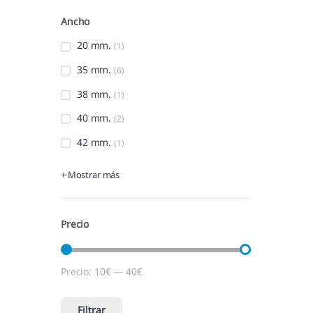
Ancho
20 mm.
(1)
35 mm.
(6)
38 mm.
(1)
40 mm.
(2)
42 mm.
(1)
+ Mostrar más
Precio
Precio:
10€
—
40€
Precio mínimo
Precio máximo
Filtrar