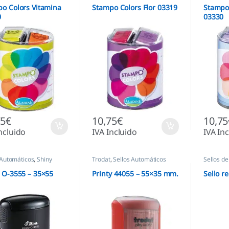
o Colors Vitamina
Stampo Colors Flor 03319
Stampo 
0
03330
75
€
10,75
€
10,75
ncluido
IVA Incluido
IVA In
 Automáticos
,
Shiny
Trodat
,
Sellos Automáticos
Sellos d
 O-3555 – 35×55
Printy 44055 – 55×35 mm.
Sello 