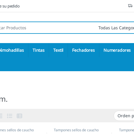
ne su pedido
 de:
Almohadillas
Tintas
Textil
Fechadores
Numeradores
m.
es sellos de caucho
Tampones sellos de caucho
Tampones