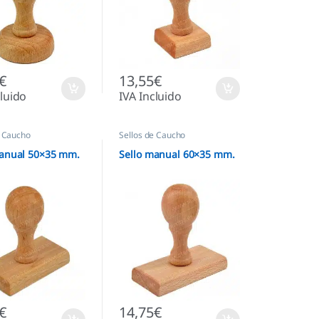
€
13,55
€
cluido
IVA Incluido
e Caucho
Sellos de Caucho
manual 50×35 mm.
Sello manual 60×35 mm.
€
14,75
€