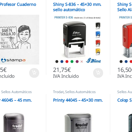
 Profesor Cuaderno
Shiny S-836 – 45×30 mm.
Shiny 
sello automático
Sello A
rectangular
Automá
75
€
21,75
€
16,50
ncluido
IVA Incluido
IVA In
,
Sellos Automáticos
Trodat
,
Sellos Automáticos
Sellos A
y 46045 – 45 mm.
Printy 44045 – 45×30 mm.
Colop 