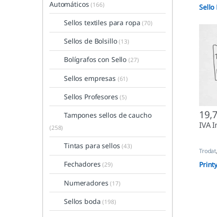
Automáticos
(166)
Sello
Sellos textiles para ropa
(70)
Sellos de Bolsillo
(13)
Bolígrafos con Sello
(27)
Sellos empresas
(61)
Sellos Profesores
(5)
19,
Tampones sellos de caucho
IVA I
(258)
Tintas para sellos
(43)
Trodat
Fechadores
Print
(29)
Numeradores
(17)
Sellos boda
(198)