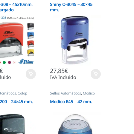
S-308 – 45x10mm.
Shiny O-3045 – 30×45
largado
mm.
tico
€
27,85
€
cluido
IVA Incluido
utomáticos
,
Colop
Sellos Automáticos
,
Modico
S200 – 24×45 mm.
Modico R45 – 42 mm.