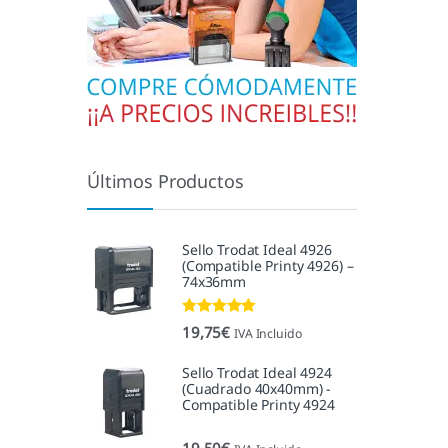
Últimos Productos
Sello Trodat Ideal 4926
(Compatible Printy 4926) –
74x36mm
Valorado con
19,75
€
IVA Incluido
5.00
de 5
Sello Trodat Ideal 4924
(Cuadrado 40x40mm) -
Compatible Printy 4924