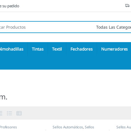
ne su pedido
 de:
Almohadillas
Tintas
Textil
Fechadores
Numeradores
m.
 Profesores
Sellos Automáticos
,
Sellos
Sellos A
empresas
,
Shiny
empresa