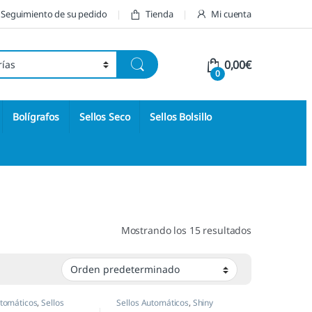
Seguimiento de su pedido
Tienda
Mi cuenta
0,00
€
0
Bolígrafos
Sellos Seco
Sellos Bolsillo
Mostrando los 15 resultados
utomáticos
,
Sellos
Sellos Automáticos
,
Shiny
s
,
Shiny