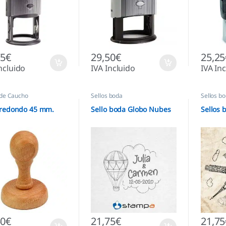
75
€
29,50
€
25,25
ncluido
IVA Incluido
IVA In
 de Caucho
Sellos boda
Sellos b
 redondo 45 mm.
Sello boda Globo Nubes
Sellos
50
€
21,75
€
21,75