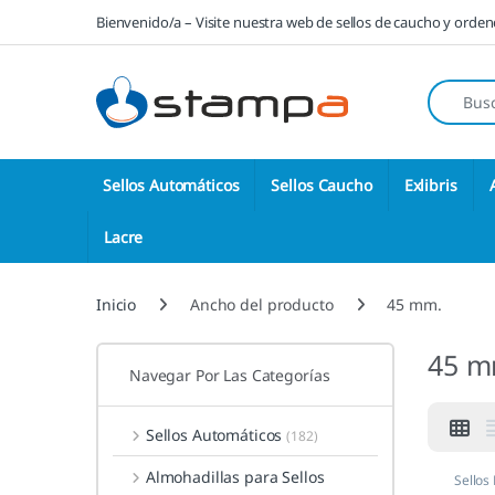
Saltar a la navegación
Saltar al contenido
Bienvenido/a – Visite nuestra web de sellos de caucho y orde
Búsqueda
Sellos Automáticos
Sellos Caucho
Exlibris
Lacre
Inicio
Ancho del producto
45 mm.
45 m
Navegar Por Las Categorías
Sellos Automáticos
(182)
Almohadillas para Sellos
Sellos