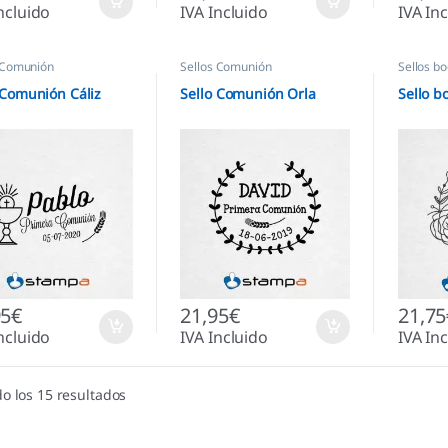
ncluido
IVA Incluido
IVA In
 Comunión
Sellos Comunión
Sellos b
 Comunión Cáliz
Sello Comunión Orla
Sello b
95
€
21,95
€
21,75
ncluido
IVA Incluido
IVA In
o los 15 resultados