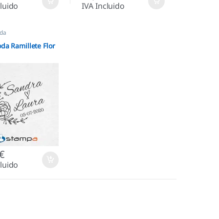
cluido
IVA Incluido
oda
oda Ramillete Flor
€
cluido