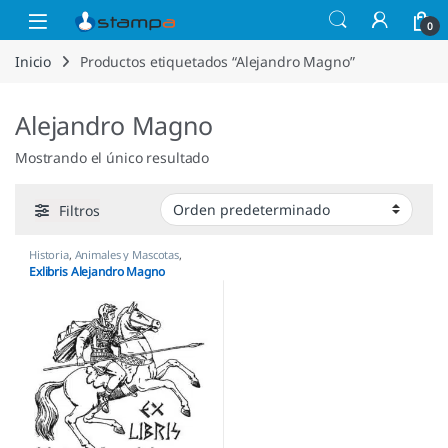
Saltar a la navegación
Saltar al contenido
Open
0
Inicio
Productos etiquetados “Alejandro Magno”
Alejandro Magno
Mostrando el único resultado
Filtros
Historia
,
Animales y Mascotas
,
Personajes y Figuras
,
Sellos Ex
Exlibris Alejandro Magno
Libris