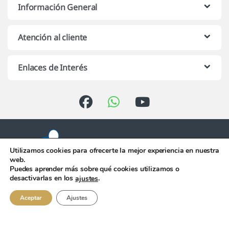
Información General
Atención al cliente
Enlaces de Interés
Utilizamos cookies para ofrecerte la mejor experiencia en nuestra
web.
Puedes aprender más sobre qué cookies utilizamos o
Atención telefónica de 10:00 h.
desactivarlas en los
.
ajustes
a 13:00 h. de Lunes a Viernes
956 344 058
Aceptar
Ajustes