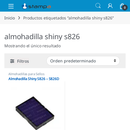
Saltar a la navegación
Saltar al contenido
Open
0
Inicio
Productos etiquetados “almohadilla shiny s826”
almohadilla shiny s826
Mostrando el único resultado
Filtros
Almohadillas para Sellos
Automáticos
,
Almohadillas Shiny
Almohadilla Shiny S826 – S826D