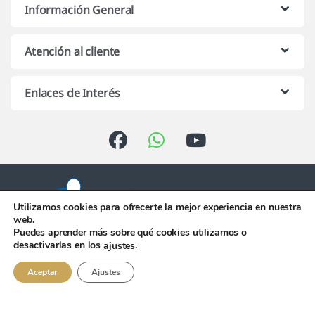
Información General
Atención al cliente
Enlaces de Interés
Utilizamos cookies para ofrecerte la mejor experiencia en nuestra
web.
Puedes aprender más sobre qué cookies utilizamos o
Atención telefónica de 10:00 h.
desactivarlas en los
.
ajustes
a 13:00 h. de Lunes a Viernes
956 344 058
Aceptar
Ajustes