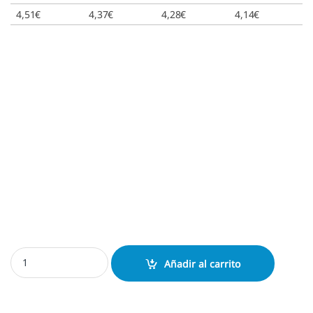
4,51
€
4,37
€
4,28
€
4,14
€
Almohadilla Shiny S843 cantidad
Añadir al carrito