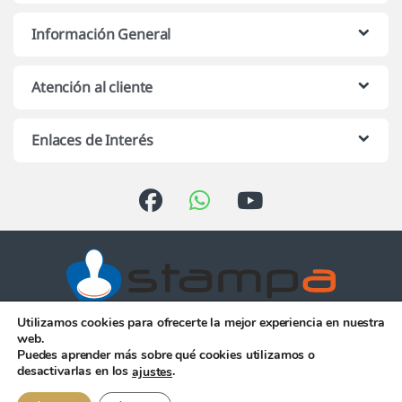
Información General
Atención al cliente
Enlaces de Interés
Utilizamos cookies para ofrecerte la mejor experiencia en nuestra
Atención telefónica de 10:00 h.
web.
a 13:00 h. de Lunes a Viernes
Puedes aprender más sobre qué cookies utilizamos o
956 344 058
desactivarlas en los
.
ajustes