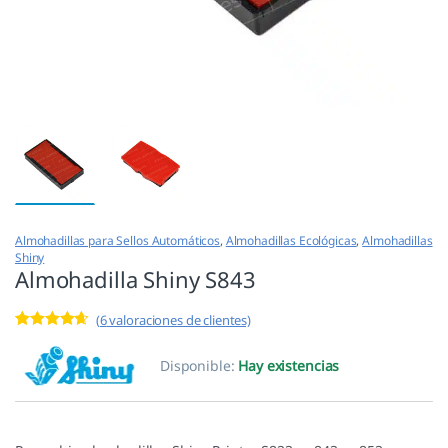
Almohadillas para Sellos Automáticos
,
Almohadillas Ecológicas
,
Almohadillas
Shiny
Almohadilla Shiny S843
(
6
valoraciones de clientes)
Valorado
6
con
4.50
de
Disponible:
Hay existencias
5 en base
a
valoracione
s de
clientes