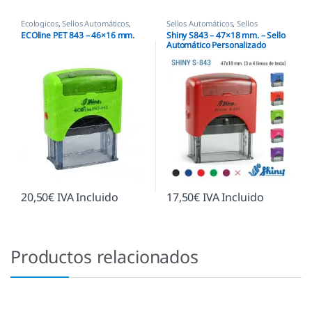
Ecologicos
,
Sellos Automáticos
,
Sellos Automáticos
,
Sellos
Shiny
empresas
,
Shiny
ECOline PET 843 – 46×16 mm.
Shiny S843 – 47×18 mm. – Sello
Automático Personalizado
20,50
€
IVA Incluido
17,50
€
IVA Incluido
Productos relacionados