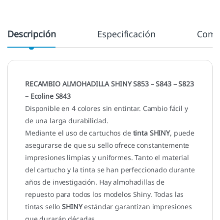
Descripción
Especificación
Come
RECAMBIO ALMOHADILLA SHINY S853 – S843 – S823
– Ecoline S843
Disponible en 4 colores sin entintar. Cambio fácil y
de una larga durabilidad.
Mediante el uso de cartuchos de
tinta SHINY
, puede
asegurarse de que su sello ofrece constantemente
impresiones limpias y uniformes. Tanto el material
del cartucho y la tinta se han perfeccionado durante
años de investigación. Hay almohadillas de
repuesto para todos los modelos Shiny. Todas las
tintas sello
SHINY
estándar garantizan impresiones
que durarán décadas.