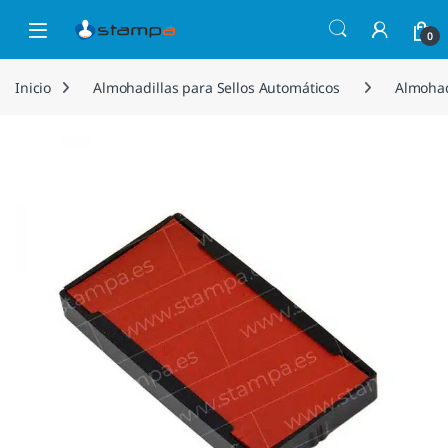
Saltar a la navegación
Saltar al contenido
Open
0
Inicio
Almohadillas para Sellos Automáticos
Almohad