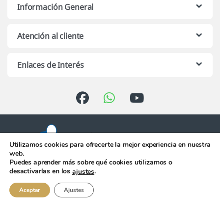
Información General
Atención al cliente
Enlaces de Interés
Utilizamos cookies para ofrecerte la mejor experiencia en nuestra
web.
Puedes aprender más sobre qué cookies utilizamos o
Atención telefónica de 10:00 h.
desactivarlas en los
.
ajustes
a 13:00 h. de Lunes a Viernes
956 344 058
Aceptar
Ajustes