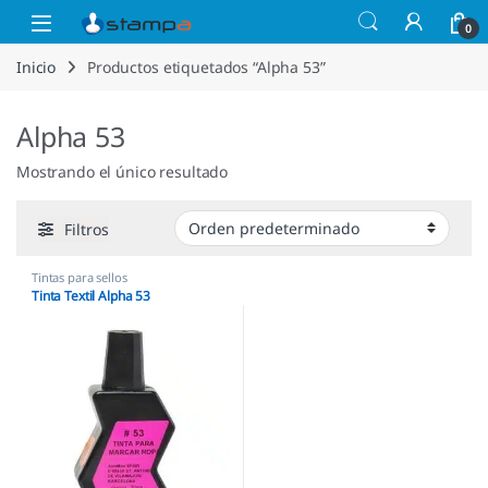
Saltar a la navegación
Saltar al contenido
Open
0
Inicio
Productos etiquetados “Alpha 53”
Alpha 53
Mostrando el único resultado
Filtros
Tintas para sellos
Tinta Textil Alpha 53