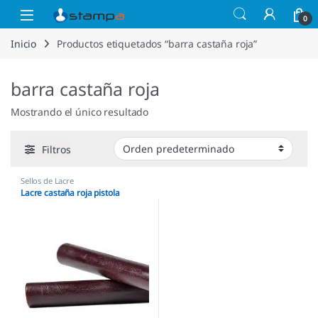
Saltar a la navegación
Saltar al contenido
Open
0
Inicio
Productos etiquetados “barra castaña roja”
barra castaña roja
Mostrando el único resultado
Filtros
Sellos de Lacre
Lacre castaña roja pistola