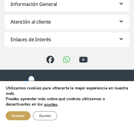
Información General
Atención al cliente
Enlaces de Interés
Utilizamos cookies para ofrecerte la mejor experiencia en nuestra
web.
Puedes aprender más sobre qué cookies utilizamos o
Atención telefónica de 10:00 h.
desactivarlas en los
.
ajustes
a 13:00 h. de Lunes a Viernes
956 344 058
Aceptar
Ajustes