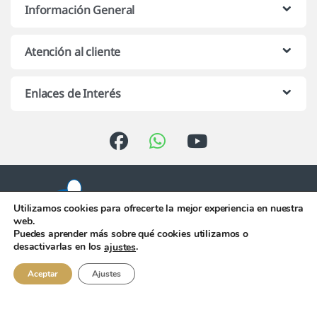
Información General
Atención al cliente
Enlaces de Interés
Utilizamos cookies para ofrecerte la mejor experiencia en nuestra
web.
Puedes aprender más sobre qué cookies utilizamos o
Atención telefónica de 10:00 h.
desactivarlas en los
.
ajustes
a 13:00 h. de Lunes a Viernes
956 344 058
Aceptar
Ajustes