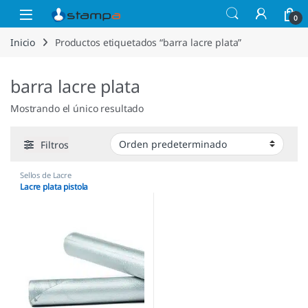
Saltar a la navegación
Saltar al contenido
Open
0
Inicio
Productos etiquetados “barra lacre plata”
barra lacre plata
Mostrando el único resultado
Filtros
Sellos de Lacre
Lacre plata pistola