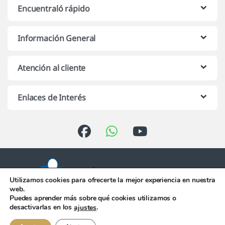
Encuentraló rápido
Información General
Atención al cliente
Enlaces de Interés
Utilizamos cookies para ofrecerte la mejor experiencia en nuestra
web.
Puedes aprender más sobre qué cookies utilizamos o
Atención telefónica de 10:00 h.
desactivarlas en los
.
ajustes
a 13:00 h. de Lunes a Viernes