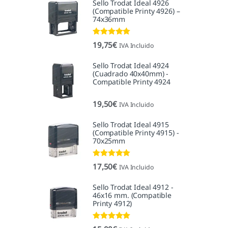
Sello Trodat Ideal 4926
(Compatible Printy 4926) –
74x36mm
Valorado con
19,75
€
IVA Incluido
5.00
de 5
Sello Trodat Ideal 4924
(Cuadrado 40x40mm) -
Compatible Printy 4924
19,50
€
IVA Incluido
Sello Trodat Ideal 4915
(Compatible Printy 4915) -
70x25mm
Valorado con
17,50
€
IVA Incluido
5.00
de 5
Sello Trodat Ideal 4912 -
46x16 mm. (Compatible
Printy 4912)
Valorado con