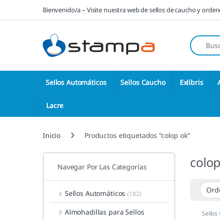
Saltar a la navegación
Saltar al contenido
Bienvenido/a – Visite nuestra web de sellos de caucho y orde
Búsqueda
Sellos Automáticos
Sellos Caucho
Exlibris
Lacre
Inicio
Productos etiquetados “colop ok”
colop
Navegar Por Las Categorías
Sellos Automáticos
(182)
Almohadillas para Sellos
Sellos