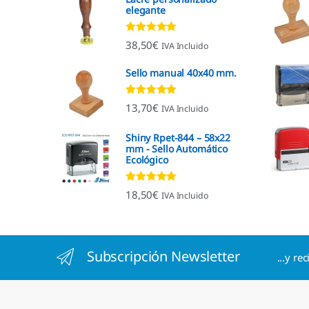
elegante
Valorado con
38,50
€
IVA Incluido
4.92
de 5
Sello manual 40x40 mm.
Valorado con
13,70
€
IVA Incluido
4.96
de 5
Shiny Rpet-844 – 58x22
mm - Sello Automático
Ecológico
Valorado con
18,50
€
IVA Incluido
4.96
de 5
Subscripción Newsletter
...y re