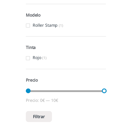
Modelo
Roller Stamp
(1)
Tinta
Rojo
(1)
Precio
Precio:
0€
—
10€
Precio mínimo
Precio máximo
Filtrar