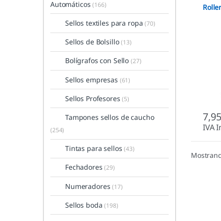
Automáticos
(166)
Rolle
Sellos textiles para ropa
(70)
Sellos de Bolsillo
(13)
Bolígrafos con Sello
(27)
Sellos empresas
(61)
Sellos Profesores
(5)
7,9
Tampones sellos de caucho
IVA I
(254)
Tintas para sellos
(43)
Mostrand
Fechadores
(29)
Numeradores
(17)
Sellos boda
(198)