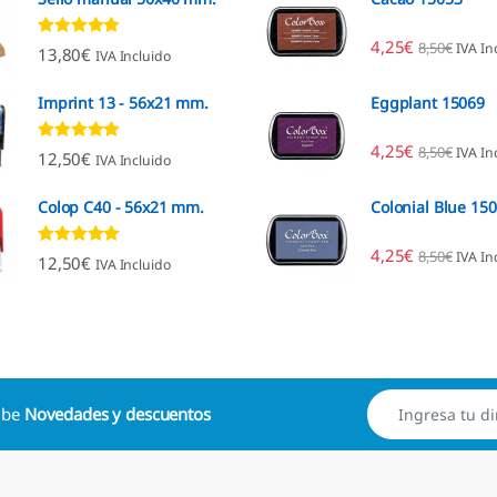
4,25
€
8,50
€
IVA In
Valorado con
13,80
€
IVA Incluido
4.80
de 5
Imprint 13 - 56x21 mm.
Eggplant 15069
4,25
€
8,50
€
IVA In
Valorado con
12,50
€
IVA Incluido
4.96
de 5
Colop C40 - 56x21 mm.
Colonial Blue 15
4,25
€
8,50
€
IVA In
Valorado con
12,50
€
IVA Incluido
4.89
de 5
cibe
Novedades y descuentos