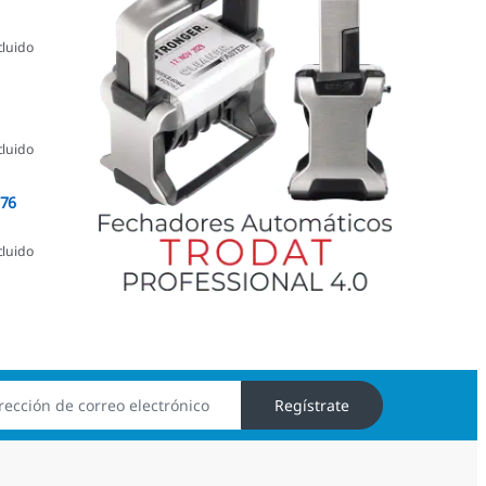
cluido
cluido
076
cluido
Regístrate