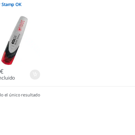
r Stamp OK
5
€
ncluido
o el único resultado