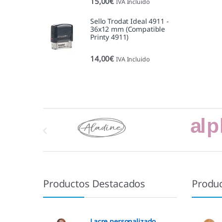
15,00
€
IVA Incluido
5.00
de 5
Sello Trodat Ideal 4911 -
36x12 mm (Compatible
Printy 4911)
14,00
€
IVA Incluido
Marcas De Carrusel
Productos Destacados
Produ
Lacre personalizado