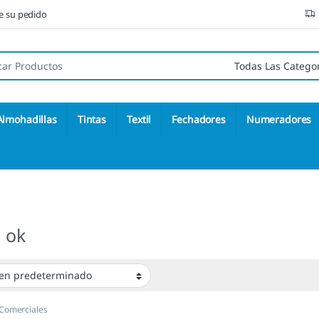
ne su pedido
 de:
Almohadillas
Tintas
Textil
Fechadores
Numeradores
 ok
 Comerciales