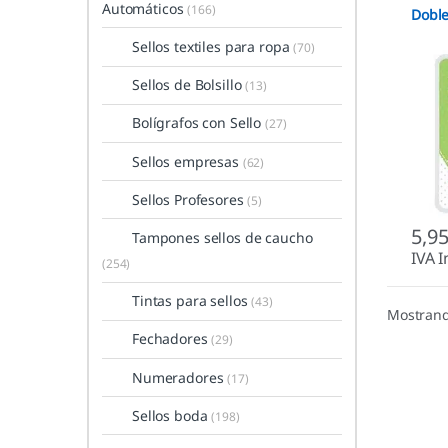
Automáticos
(166)
Doble
Sellos textiles para ropa
(70)
Sellos de Bolsillo
(13)
Bolígrafos con Sello
(27)
Sellos empresas
(62)
Sellos Profesores
(5)
5,9
Tampones sellos de caucho
IVA I
(254)
Tintas para sellos
(43)
Mostrand
Fechadores
(29)
Numeradores
(17)
Sellos boda
(198)