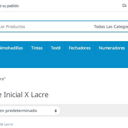
ne su pedido
 de:
Almohadillas
Tintas
Textil
Fechadores
Numeradores
re”
 Inicial X Lacre
 de Lacre