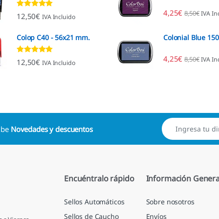
4,25
€
8,50
€
IVA In
Valorado con
12,50
€
IVA Incluido
4.96
de 5
Colop C40 - 56x21 mm.
Colonial Blue 15
4,25
€
8,50
€
IVA In
Valorado con
12,50
€
IVA Incluido
4.89
de 5
cibe
Novedades y descuentos
Encuéntralo rápido
Información Genera
Sellos Automáticos
Sobre nosotros
Sellos de Caucho
Envíos