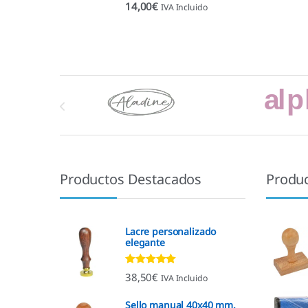
14,00
€
IVA Incluido
Marcas De Carrusel
Productos Destacados
Produ
Lacre personalizado
elegante
Valorado con
38,50
€
IVA Incluido
4.92
de 5
Sello manual 40x40 mm.