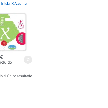
 inicial X Aladine
5
€
ncluido
o el único resultado