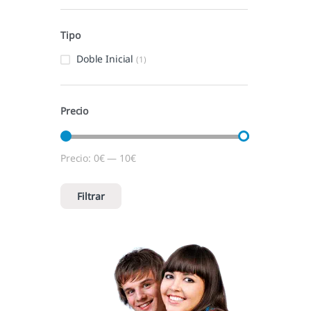
Tipo
Doble Inicial
(1)
Precio
Precio:
0€
—
10€
Precio mínimo
Precio máximo
Filtrar