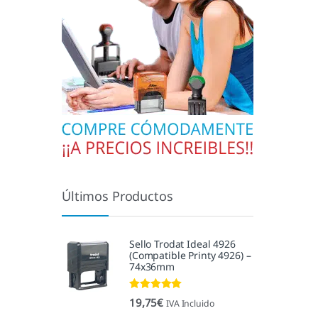
Últimos Productos
Sello Trodat Ideal 4926
(Compatible Printy 4926) –
74x36mm
Valorado con
19,75
€
IVA Incluido
5.00
de 5