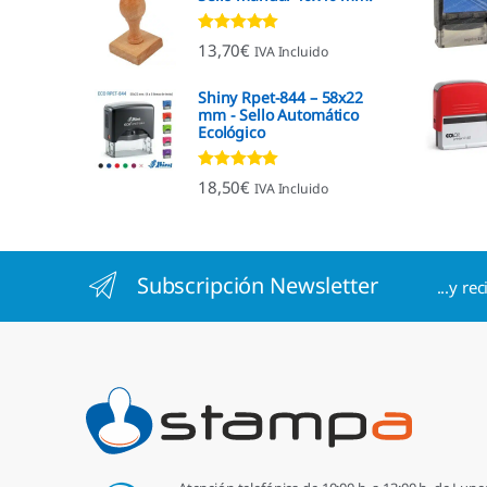
Valorado con
13,70
€
IVA Incluido
4.96
de 5
Shiny Rpet-844 – 58x22
mm - Sello Automático
Ecológico
Valorado con
18,50
€
IVA Incluido
4.96
de 5
Subscripción Newsletter
...y re