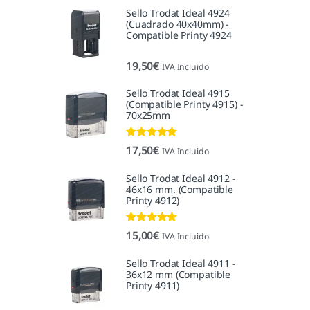
Sello Trodat Ideal 4924
(Cuadrado 40x40mm) -
Compatible Printy 4924
19,50
€
IVA Incluido
Sello Trodat Ideal 4915
(Compatible Printy 4915) -
70x25mm
Valorado con
17,50
€
IVA Incluido
5.00
de 5
Sello Trodat Ideal 4912 -
46x16 mm. (Compatible
Printy 4912)
Valorado con
15,00
€
IVA Incluido
5.00
de 5
Sello Trodat Ideal 4911 -
36x12 mm (Compatible
Printy 4911)