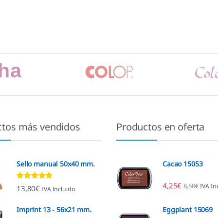
ctos más vendidos
Productos en oferta
Sello manual 50x40 mm.
Cacao 15053
4,25
€
8,50
€
IVA In
Valorado con
13,80
€
IVA Incluido
4.80
de 5
Imprint 13 - 56x21 mm.
Eggplant 15069