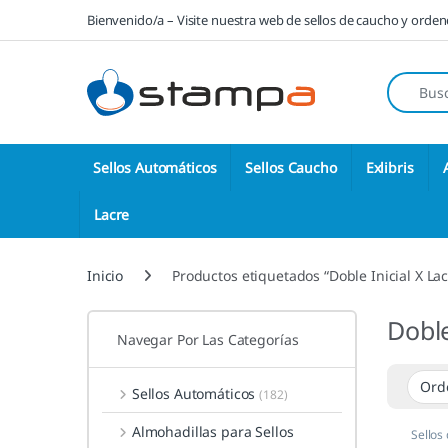
Saltar a la navegación
Saltar al contenido
Bienvenido/a – Visite nuestra web de sellos de caucho y orde
Búsqueda
Sellos Automáticos
Sellos Caucho
Exlibris
Lacre
Inicio
Productos etiquetados “Doble Inicial X Lac
Doble
Navegar Por Las Categorías
Sellos Automáticos
(182)
Almohadillas para Sellos
Sellos