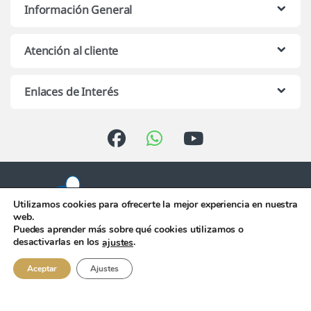
Información General
Atención al cliente
Enlaces de Interés
Utilizamos cookies para ofrecerte la mejor experiencia en nuestra
web.
Puedes aprender más sobre qué cookies utilizamos o
Atención telefónica de 10:00 h.
desactivarlas en los
.
ajustes
a 13:00 h. de Lunes a Viernes
956 344 058
Aceptar
Ajustes