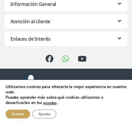
Información General
Atención al cliente
Enlaces de Interés
Utilizamos cookies para ofrecerte la mejor experiencia en nuestra
web.
Puedes aprender más sobre qué cookies utilizamos o
Atención telefónica de 10:00 h.
desactivarlas en los
.
ajustes
a 13:00 h. de Lunes a Viernes
956 344 058
Aceptar
Ajustes