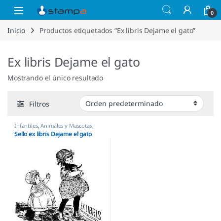
Saltar a la navegación
Saltar al contenido
Open
0
Inicio
Productos etiquetados “Ex libris Dejame el gato”
Ex libris Dejame el gato
Mostrando el único resultado
Filtros
Infantiles
,
Animales y Mascotas
,
Personajes y Figuras
,
Sellos Ex
Sello ex libris Dejame el gato
Libris