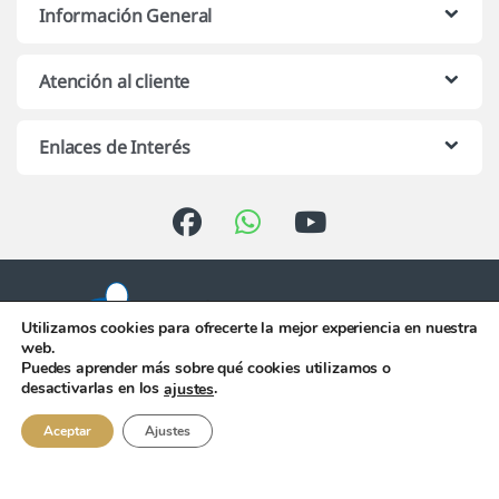
Información General
Atención al cliente
Enlaces de Interés
Utilizamos cookies para ofrecerte la mejor experiencia en nuestra
web.
Puedes aprender más sobre qué cookies utilizamos o
Atención telefónica de 10:00 h.
desactivarlas en los
.
ajustes
a 13:00 h. de Lunes a Viernes
956 344 058
Aceptar
Ajustes