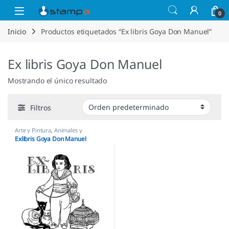
Saltar a la navegación
Saltar al contenido
Open
0
Inicio
Productos etiquetados “Ex libris Goya Don Manuel”
Ex libris Goya Don Manuel
Mostrando el único resultado
Filtros
Arte y Pintura
,
Animales y
Mascotas
,
Sellos Ex Libris
Exlibris Goya Don Manuel