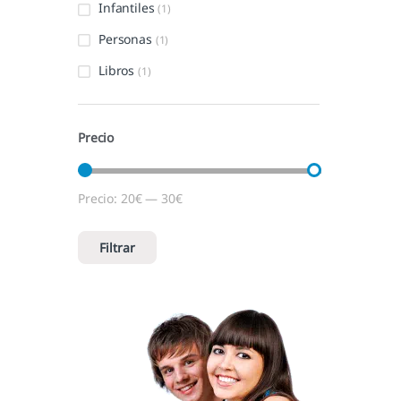
Infantiles
(1)
Personas
(1)
Libros
(1)
Precio
Precio:
20€
—
30€
Precio mínimo
Precio máximo
Filtrar