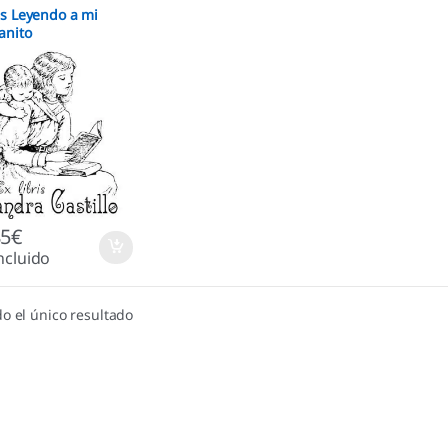
is Leyendo a mi
anito
85
€
ncluido
o el único resultado