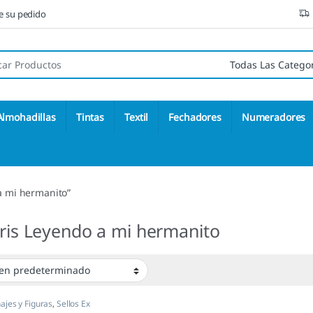
ne su pedido
 de:
Almohadillas
Tintas
Textil
Fechadores
Numeradores
 a mi hermanito”
bris Leyendo a mi hermanito
ajes y Figuras
,
Sellos Ex