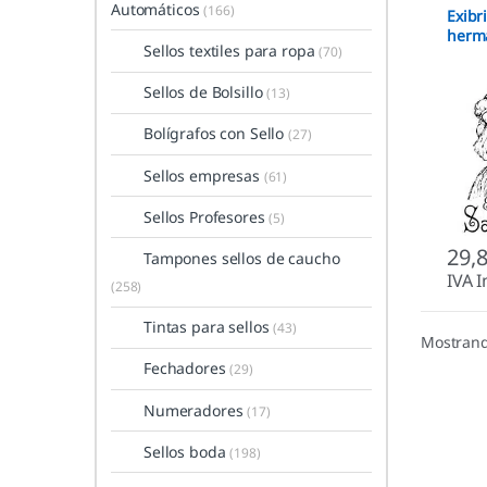
Automáticos
(166)
Exibr
herm
Sellos textiles para ropa
(70)
Sellos de Bolsillo
(13)
Bolígrafos con Sello
(27)
Sellos empresas
(61)
Sellos Profesores
(5)
29,
Tampones sellos de caucho
IVA I
(258)
Tintas para sellos
(43)
Mostrand
Fechadores
(29)
Numeradores
(17)
Sellos boda
(198)