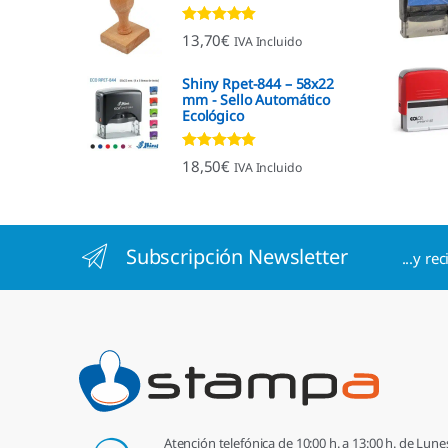
Valorado con
13,70
€
IVA Incluido
4.96
de 5
Shiny Rpet-844 – 58x22
mm - Sello Automático
Ecológico
Valorado con
18,50
€
IVA Incluido
4.96
de 5
Subscripción Newsletter
...y re
Atención telefónica de 10:00 h. a 13:00 h. de Lune