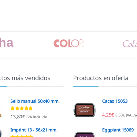
ctos más vendidos
Productos en oferta
Sello manual 50x40 mm.
Cacao 15053
4,25
€
8,50
€
IVA In
Valorado con
13,80
€
IVA Incluido
4.80
de 5
Imprint 13 - 56x21 mm.
Eggplant 15069