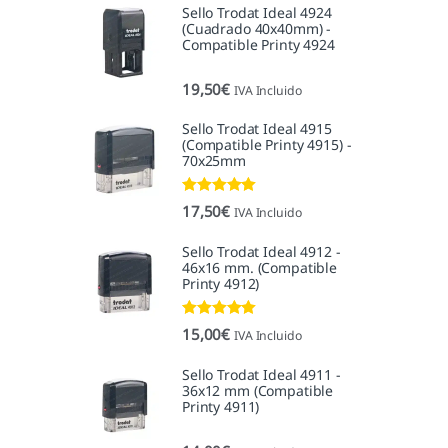
Sello Trodat Ideal 4924
(Cuadrado 40x40mm) -
Compatible Printy 4924
19,50
€
IVA Incluido
Sello Trodat Ideal 4915
(Compatible Printy 4915) -
70x25mm
Valorado con
17,50
€
IVA Incluido
5.00
de 5
Sello Trodat Ideal 4912 -
46x16 mm. (Compatible
Printy 4912)
Valorado con
15,00
€
IVA Incluido
5.00
de 5
Sello Trodat Ideal 4911 -
36x12 mm (Compatible
Printy 4911)