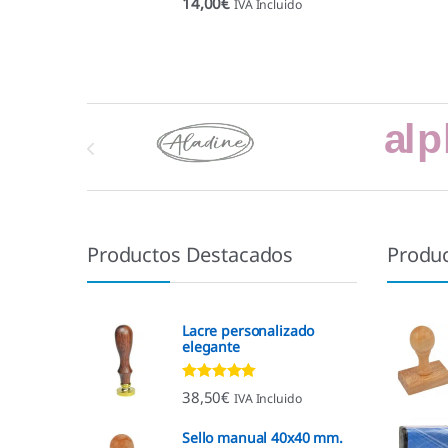
14,00
€
IVA Incluido
Marcas De Carrusel
Productos Destacados
Produ
Lacre personalizado
elegante
Valorado con
38,50
€
IVA Incluido
4.92
de 5
Sello manual 40x40 mm.