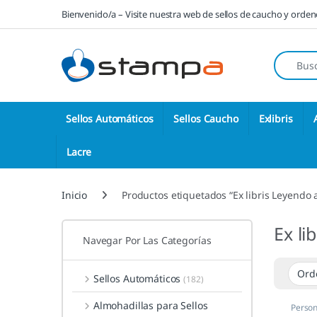
Saltar a la navegación
Saltar al contenido
Bienvenido/a – Visite nuestra web de sellos de caucho y orde
Búsqueda
Sellos Automáticos
Sellos Caucho
Exlibris
Lacre
Inicio
Productos etiquetados “Ex libris Leyendo
Ex li
Navegar Por Las Categorías
Sellos Automáticos
(182)
Almohadillas para Sellos
Person
Libris