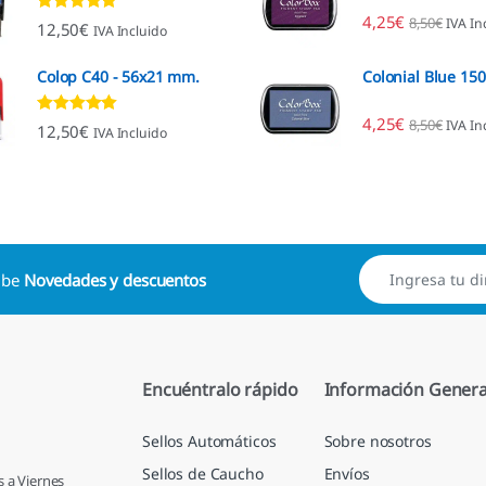
4,25
€
8,50
€
IVA In
Valorado con
12,50
€
IVA Incluido
4.96
de 5
Colop C40 - 56x21 mm.
Colonial Blue 15
4,25
€
8,50
€
IVA In
Valorado con
12,50
€
IVA Incluido
4.88
de 5
cibe
Novedades y descuentos
Encuéntralo rápido
Información Genera
Sellos Automáticos
Sobre nosotros
Sellos de Caucho
Envíos
s a Viernes