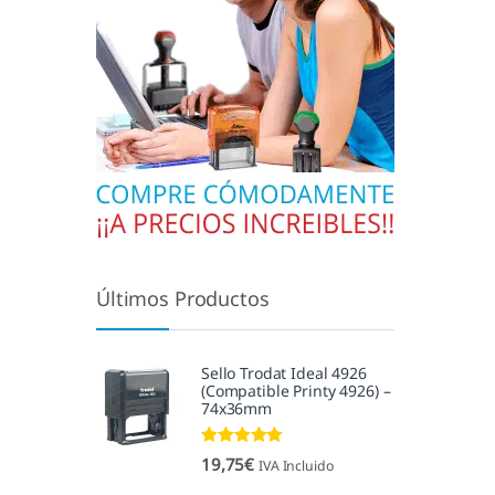
Últimos Productos
Sello Trodat Ideal 4926
(Compatible Printy 4926) –
74x36mm
Valorado con
19,75
€
IVA Incluido
5.00
de 5