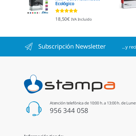
Ecológico
Valorado con
18,50
€
IVA Incluido
4.96
de 5
Subscripción Newsletter
...y re
Atención telefónica de 10:00 h. a 13:00 h. de Lune
956 344 058