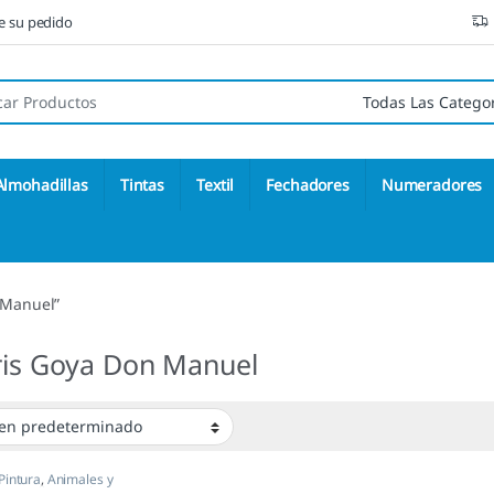
ne su pedido
 de:
Almohadillas
Tintas
Textil
Fechadores
Numeradores
 Manuel”
bris Goya Don Manuel
 Pintura
,
Animales y
tas
,
Sellos Ex Libris