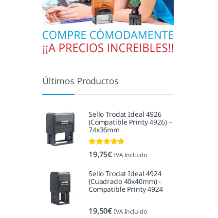
Últimos Productos
Sello Trodat Ideal 4926
(Compatible Printy 4926) –
74x36mm
Valorado con
19,75
€
IVA Incluido
5.00
de 5
Sello Trodat Ideal 4924
(Cuadrado 40x40mm) -
Compatible Printy 4924
19,50
€
IVA Incluido