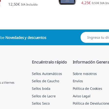
4,25
€
8,50
€
IVA In
Valorado con
12,50
€
IVA Incluido
4.88
de 5
cibe
Novedades y descuentos
Encuéntralo rápido
Información Genera
Sellos Automáticos
Sobre nosotros
Sellos de Caucho
Envíos
s a Viernes
Sellos boda
Política de Cookies
Sellos de Lacre
Aviso Legal
Sellos Seco
Política de Devolucion