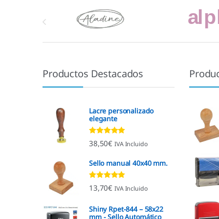
Marcas De Carrusel
Productos Destacados
Produ
Lacre personalizado
elegante
Valorado con
38,50
€
IVA Incluido
4.92
de 5
Sello manual 40x40 mm.
Valorado con
13,70
€
IVA Incluido
4.96
de 5
Shiny Rpet-844 – 58x22
mm - Sello Automático