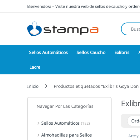
Saltar a la navegación
Saltar al contenido
Bienvenido/a – Visite nuestra web de sellos de caucho y orde
Búsqueda
Sellos Automáticos
Sellos Caucho
Exlibris
Lacre
Inicio
Productos etiquetados “Exlibris Goya Don
Exli
Navegar Por Las Categorías
Sellos Automáticos
(182)
Almohadillas para Sellos
Arte y
Masco