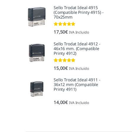
Sello Trodat Ideal 4915
(Compatible Printy 4915) -
70x25mm
Valorado con
17,50
€
IVA Incluido
5.00
de 5
Sello Trodat Ideal 4912 -
46x16 mm. (Compatible
Printy 4912)
Valorado con
15,00
€
IVA Incluido
5.00
de 5
Sello Trodat Ideal 4911 -
36x12 mm (Compatible
Printy 4911)
14,00
€
IVA Incluido