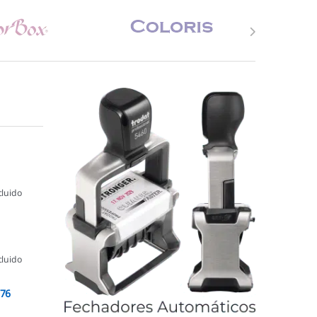
cluido
cluido
076