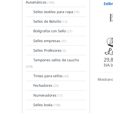
Automáticos
(166)
Exlib
Sellos textiles para ropa
(70)
Sellos de Bolsillo
(13)
Bolígrafos con Sello
(27)
Sellos empresas
(61)
Sellos Profesores
(5)
29,
Tampones sellos de caucho
IVA I
(258)
Tintas para sellos
(43)
Mostrand
Fechadores
(29)
Numeradores
(17)
Sellos boda
(198)