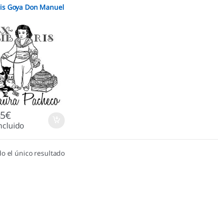
ris Goya Don Manuel
85
€
ncluido
o el único resultado