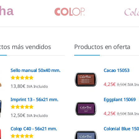
ctos más vendidos
Productos en oferta
Sello manual 50x40 mm.
Cacao 15053
4,25
€
8,50
€
IVA In
Valorado con
13,80
€
IVA Incluido
4.80
de 5
Imprint 13 - 56x21 mm.
Eggplant 15069
4,25
€
8,50
€
IVA In
Valorado con
12,50
€
IVA Incluido
4.96
de 5
Colop C40 - 56x21 mm.
Colonial Blue 15