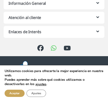
Información General
Atención al cliente
Enlaces de Interés
Utilizamos cookies para ofrecerte la mejor experiencia en nuestra
web.
Puedes aprender más sobre qué cookies utilizamos o
Atención telefónica de 10:00 h.
desactivarlas en los
.
ajustes
a 13:00 h. de Lunes a Viernes
956 344 058
Aceptar
Ajustes