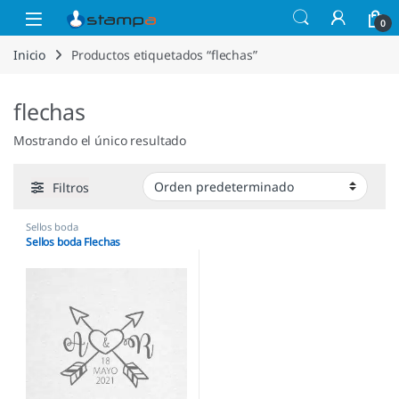
Saltar a la navegación
Saltar al contenido
Open
0
Inicio
Productos etiquetados “flechas”
flechas
Mostrando el único resultado
Filtros
Sellos boda
Sellos boda Flechas