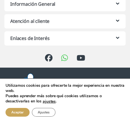
Información General
Atención al cliente
Enlaces de Interés
Utilizamos cookies para ofrecerte la mejor experiencia en nuestra
web.
Puedes aprender más sobre qué cookies utilizamos o
Atención telefónica de 10:00 h.
desactivarlas en los
.
ajustes
a 13:00 h. de Lunes a Viernes
956 344 058
Aceptar
Ajustes