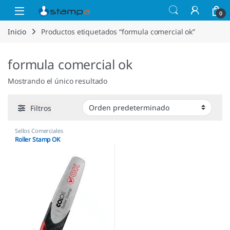
Saltar a la navegación
Saltar al contenido
Open
0
Inicio
Productos etiquetados “formula comercial ok”
formula comercial ok
Mostrando el único resultado
Filtros
Sellos Comerciales
Roller Stamp OK