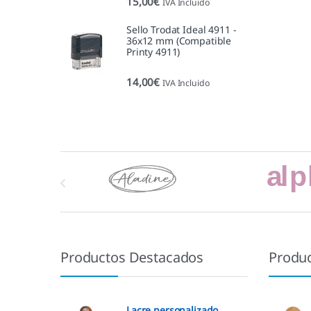
15,00
€
IVA Incluido
5.00
de 5
Sello Trodat Ideal 4911 -
36x12 mm (Compatible
Printy 4911)
14,00
€
IVA Incluido
Marcas De Carrusel
Productos Destacados
Produ
Lacre personalizado