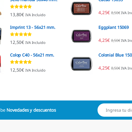
4,25
€
8,50
€
IVA In
Valorado con
13,80
€
IVA Incluido
4.80
de 5
Imprint 13 - 56x21 mm.
Eggplant 15069
4,25
€
8,50
€
IVA In
Valorado con
12,50
€
IVA Incluido
4.96
de 5
Colop C40 - 56x21 mm.
Colonial Blue 15
4,25
€
8,50
€
IVA In
Valorado con
12,50
€
IVA Incluido
4.89
de 5
cibe
Novedades y descuentos