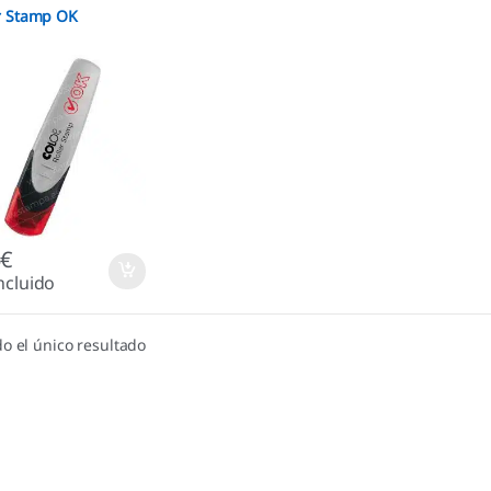
r Stamp OK
5
€
ncluido
o el único resultado