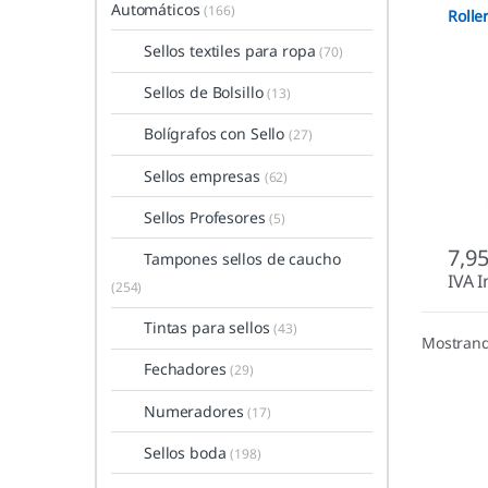
Automáticos
(166)
Rolle
Sellos textiles para ropa
(70)
Sellos de Bolsillo
(13)
Bolígrafos con Sello
(27)
Sellos empresas
(62)
Sellos Profesores
(5)
7,9
Tampones sellos de caucho
IVA I
(254)
Tintas para sellos
(43)
Mostrand
Fechadores
(29)
Numeradores
(17)
Sellos boda
(198)