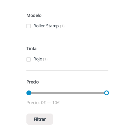
Modelo
Roller Stamp
(1)
Tinta
Rojo
(1)
Precio
Precio:
0€
—
10€
Precio mínimo
Precio máximo
Filtrar