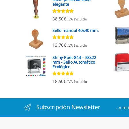
elegante
Valorado con
38,50
€
IVA Incluido
4.92
de 5
Sello manual 40x40 mm.
Valorado con
13,70
€
IVA Incluido
4.96
de 5
Shiny Rpet-844 – 58x22
mm - Sello Automático
Ecológico
Valorado con
18,50
€
IVA Incluido
4.96
de 5
Subscripción Newsletter
...y re