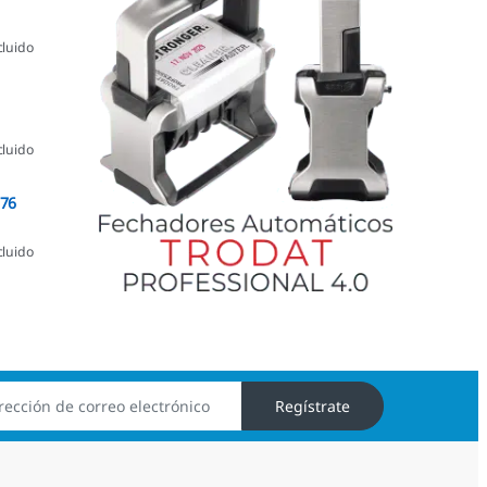
cluido
cluido
076
cluido
Regístrate