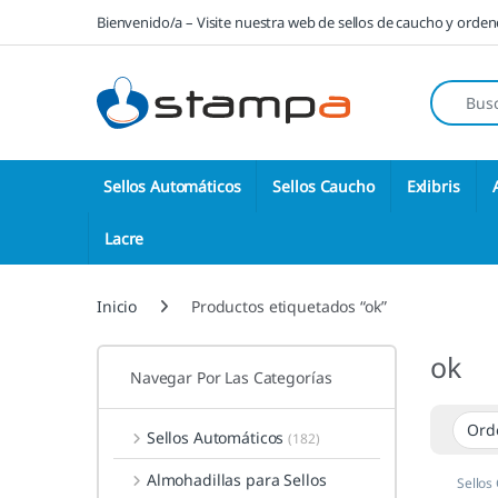
Saltar a la navegación
Saltar al contenido
Bienvenido/a – Visite nuestra web de sellos de caucho y orde
Búsqueda
Sellos Automáticos
Sellos Caucho
Exlibris
Lacre
Inicio
Productos etiquetados “ok”
ok
Navegar Por Las Categorías
Sellos Automáticos
(182)
Almohadillas para Sellos
Sellos