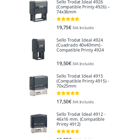
Sello Trodat Ideal 4926
(Compatible Printy 4926) –
74x36mm
Valorado con
19,75
€
IVA Incluido
5.00
de 5
Sello Trodat Ideal 4924
(Cuadrado 40x40mm) -
Compatible Printy 4924
19,50
€
IVA Incluido
Sello Trodat Ideal 4915
(Compatible Printy 4915) -
70x25mm
Valorado con
17,50
€
IVA Incluido
5.00
de 5
Sello Trodat Ideal 4912 -
46x16 mm. (Compatible
Printy 4912)
Valorado con