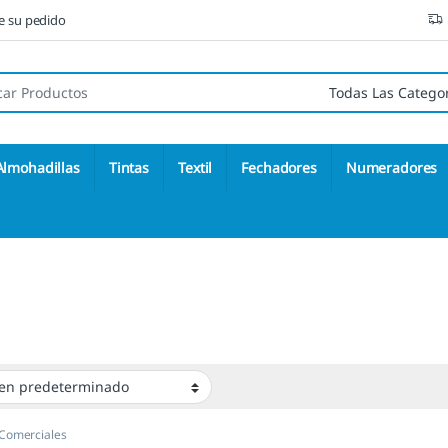
ne su pedido
 de:
Almohadillas
Tintas
Textil
Fechadores
Numeradores
 Comerciales