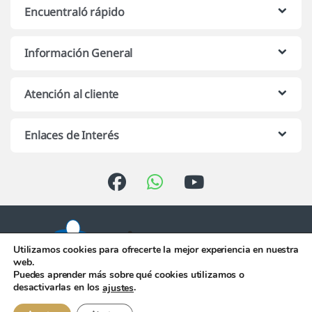
Encuentraló rápido
Información General
Atención al cliente
Enlaces de Interés
Utilizamos cookies para ofrecerte la mejor experiencia en nuestra
web.
Puedes aprender más sobre qué cookies utilizamos o
Atención telefónica de 10:00 h.
desactivarlas en los
.
ajustes
a 13:00 h. de Lunes a Viernes