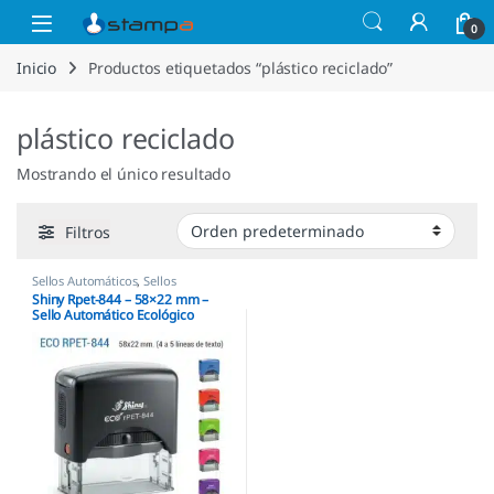
Saltar a la navegación
Saltar al contenido
Open
0
Inicio
Productos etiquetados “plástico reciclado”
plástico reciclado
Mostrando el único resultado
Filtros
Sellos Automáticos
,
Sellos
empresas
,
Shiny
Shiny Rpet-844 – 58×22 mm –
Sello Automático Ecológico