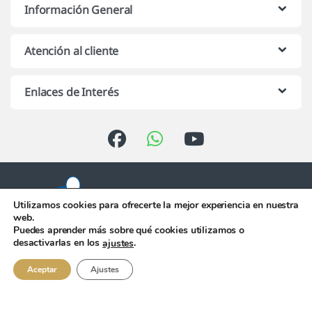
Información General
Atención al cliente
Enlaces de Interés
Utilizamos cookies para ofrecerte la mejor experiencia en nuestra
web.
Puedes aprender más sobre qué cookies utilizamos o
Atención telefónica de 10:00 h.
desactivarlas en los
.
ajustes
a 13:00 h. de Lunes a Viernes
956 344 058
Aceptar
Ajustes