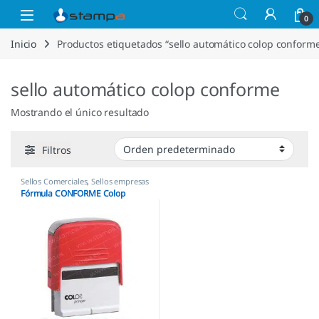
Saltar a la navegación
Saltar al contenido
Open
0
Inicio
Productos etiquetados “sello automático colop conform
sello automático colop conforme
Mostrando el único resultado
Filtros
Sellos Comerciales
,
Sellos empresas
Fórmula CONFORME Colop