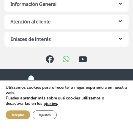
Información General
Atención al cliente
Enlaces de Interés
Utilizamos cookies para ofrecerte la mejor experiencia en nuestra
web.
Puedes aprender más sobre qué cookies utilizamos o
Atención telefónica de 10:00 h.
desactivarlas en los
.
ajustes
a 13:00 h. de Lunes a Viernes
956 344 058
Aceptar
Ajustes