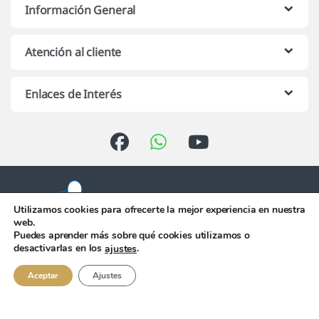
Información General
Atención al cliente
Enlaces de Interés
Utilizamos cookies para ofrecerte la mejor experiencia en nuestra
web.
Puedes aprender más sobre qué cookies utilizamos o
Atención telefónica de 10:00 h.
desactivarlas en los
.
ajustes
a 13:00 h. de Lunes a Viernes
956 344 058
Aceptar
Ajustes