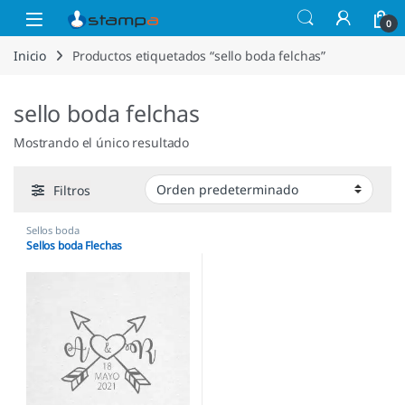
Saltar a la navegación
Saltar al contenido
Open
0
Inicio
Productos etiquetados “sello boda felchas”
sello boda felchas
Mostrando el único resultado
Filtros
Sellos boda
Sellos boda Flechas