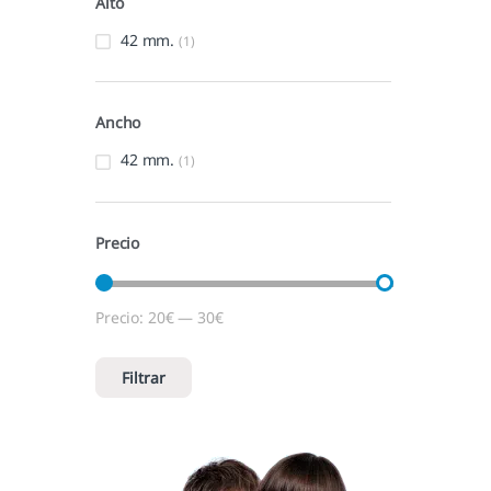
Alto
42 mm.
(1)
Ancho
42 mm.
(1)
Precio
Precio:
20€
—
30€
Precio mínimo
Precio máximo
Filtrar