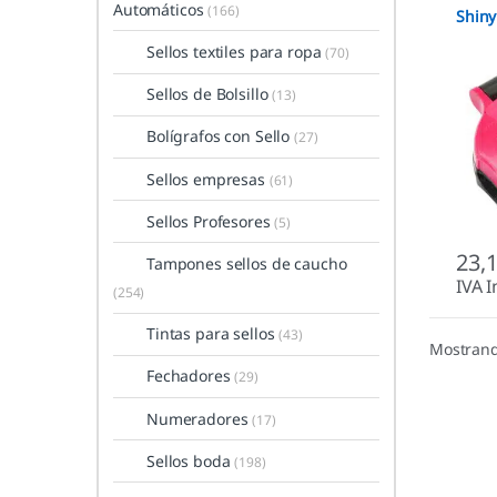
Automáticos
(166)
Shiny
Sellos textiles para ropa
(70)
Sellos de Bolsillo
(13)
Bolígrafos con Sello
(27)
Sellos empresas
(61)
Sellos Profesores
(5)
23,
Tampones sellos de caucho
IVA I
(254)
Tintas para sellos
(43)
Mostrand
Fechadores
(29)
Numeradores
(17)
Sellos boda
(198)