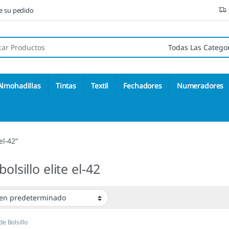
ne su pedido
 de:
Almohadillas
Tintas
Textil
Fechadores
Numeradores
el-42”
bolsillo elite el-42
de Bolsillo