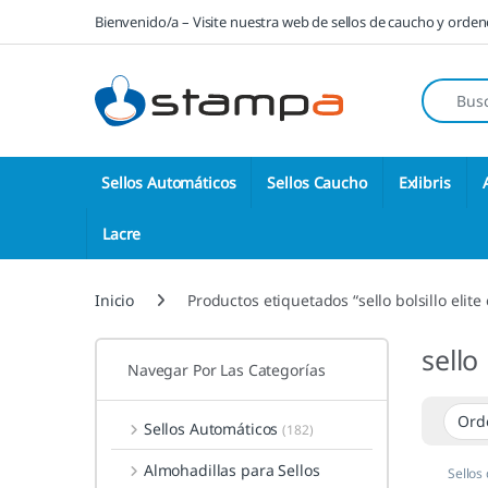
Saltar a la navegación
Saltar al contenido
Bienvenido/a – Visite nuestra web de sellos de caucho y orde
Búsqueda
Sellos Automáticos
Sellos Caucho
Exlibris
Lacre
Inicio
Productos etiquetados “sello bolsillo elite 
sello 
Navegar Por Las Categorías
Sellos Automáticos
(182)
Almohadillas para Sellos
Sellos 