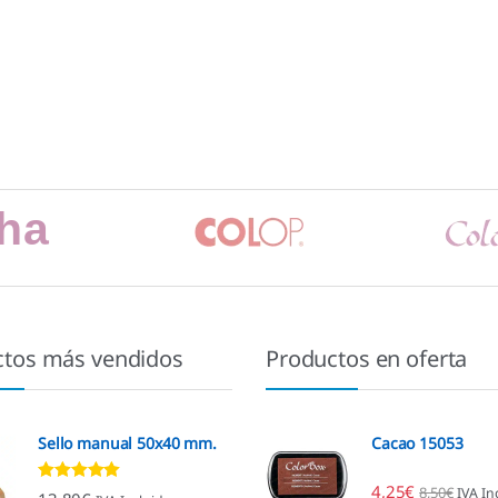
ctos más vendidos
Productos en oferta
Sello manual 50x40 mm.
Cacao 15053
4,25
€
8,50
€
IVA In
Valorado con