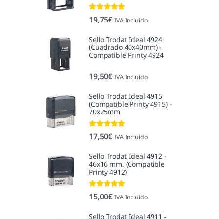
Valorado con
19,75
€
IVA Incluido
5.00
de 5
Sello Trodat Ideal 4924
(Cuadrado 40x40mm) -
Compatible Printy 4924
19,50
€
IVA Incluido
Sello Trodat Ideal 4915
(Compatible Printy 4915) -
70x25mm
Valorado con
17,50
€
IVA Incluido
5.00
de 5
Sello Trodat Ideal 4912 -
46x16 mm. (Compatible
Printy 4912)
Valorado con
15,00
€
IVA Incluido
5.00
de 5
Sello Trodat Ideal 4911 -