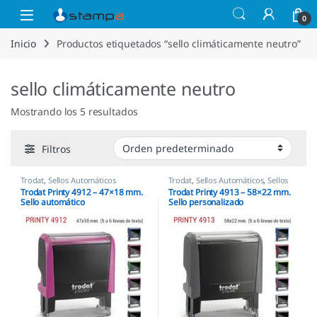
Saltar a la navegación
Saltar al contenido
Open
0
Inicio
Productos etiquetados “sello climáticamente neutro”
sello climáticamente neutro
Mostrando los 5 resultados
Filtros
Trodat
,
Sellos Automáticos
Trodat
,
Sellos Automáticos
,
Sellos
empresas
Trodat Printy 4912 – 47×18 mm.
Trodat Printy 4913 – 58×22 mm.
Sello automático
Sello personalizado