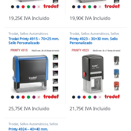
19,25
€
IVA Incluido
19,90
€
IVA Incluido
Trodat
,
Sellos Automáticos
Trodat
,
Sellos Automáticos
,
Sellos
empresas
Trodat Printy 4915 – 70×25 mm.
Printy 4923 – 30×30 mm. Sello
Sello Personalizado
Personalizado
25,75
€
IVA Incluido
21,75
€
IVA Incluido
Trodat
,
Sellos Automáticos
,
Sellos
empresas
Printy 4924 – 40×40 mm.