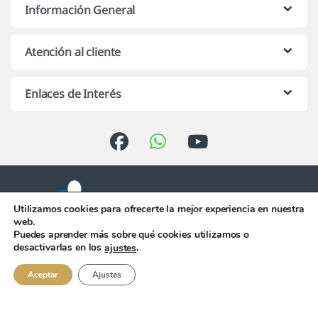
Información General
Atención al cliente
Enlaces de Interés
Utilizamos cookies para ofrecerte la mejor experiencia en nuestra
web.
Puedes aprender más sobre qué cookies utilizamos o
Atención telefónica de 10:00 h.
desactivarlas en los
.
ajustes
a 13:00 h. de Lunes a Viernes
956 344 058
Aceptar
Ajustes