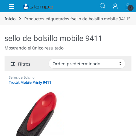
Saltar a la navegación
Saltar al contenido
Open
0
Inicio
Productos etiquetados “sello de bolsillo mobile 9411”
sello de bolsillo mobile 9411
Mostrando el único resultado
Filtros
Sellos de Bolsillo
Trodat Mobile Printy 9411