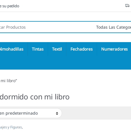
ne su pedido
 de:
Almohadillas
Tintas
Textil
Fechadores
Numeradores
mi libro”
 dormido con mi libro
ajes y Figuras
,
les
,
Sellos Ex Libris