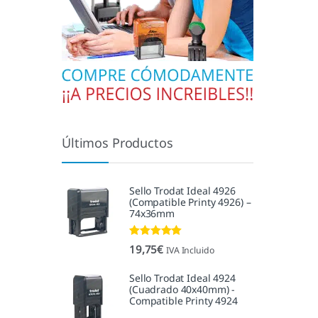
Últimos Productos
Sello Trodat Ideal 4926
(Compatible Printy 4926) –
74x36mm
Valorado con
19,75
€
IVA Incluido
5.00
de 5
Sello Trodat Ideal 4924
(Cuadrado 40x40mm) -
Compatible Printy 4924