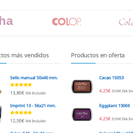
ctos más vendidos
Productos en oferta
Sello manual 50x40 mm.
Cacao 15053
4,25
€
8,50
€
IVA In
Valorado con
13,80
€
IVA Incluido
4.80
de 5
Imprint 13 - 56x21 mm.
Eggplant 15069
4,25
€
8,50
€
IVA In
Valorado con
12,50
€
IVA Incluido
4.96
de 5