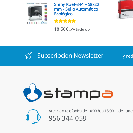
Shiny Rpet-844 – 58x22
mm - Sello Automático
Ecológico
Valorado con
18,50
€
IVA Incluido
4.96
de 5
Subscripción Newsletter
...y re
Atención telefónica de 10:00 h. a 13:00 h. de Lune
956 344 058