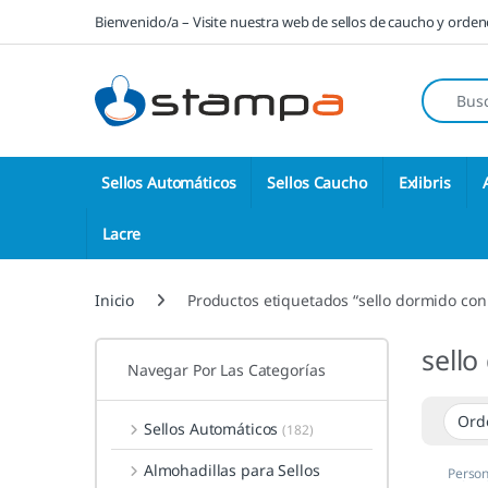
Saltar a la navegación
Saltar al contenido
Bienvenido/a – Visite nuestra web de sellos de caucho y orde
Búsqueda
Sellos Automáticos
Sellos Caucho
Exlibris
Lacre
Inicio
Productos etiquetados “sello dormido con 
sello
Navegar Por Las Categorías
Sellos Automáticos
(182)
Almohadillas para Sellos
Person
Infanti