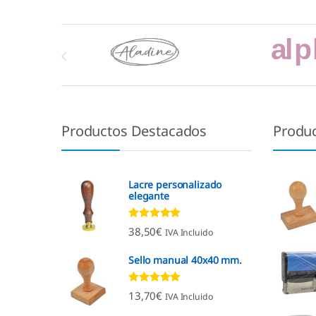
Marcas De Carrusel
Productos Destacados
Produ
Lacre personalizado
elegante
Valorado con
38,50
€
IVA Incluido
4.92
de 5
Sello manual 40x40 mm.
Valorado con
13,70
€
IVA Incluido
4.96
de 5