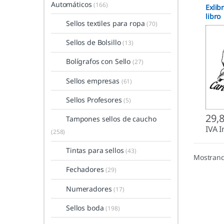
Automáticos
(166)
Exlib
libro
Sellos textiles para ropa
(70)
Sellos de Bolsillo
(13)
Bolígrafos con Sello
(27)
Sellos empresas
(61)
Sellos Profesores
(5)
29,
Tampones sellos de caucho
IVA I
(258)
Tintas para sellos
(43)
Mostrand
Fechadores
(29)
Numeradores
(17)
Sellos boda
(198)