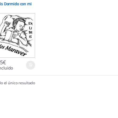
ris Dormido con mi
85
€
ncluido
o el único resultado