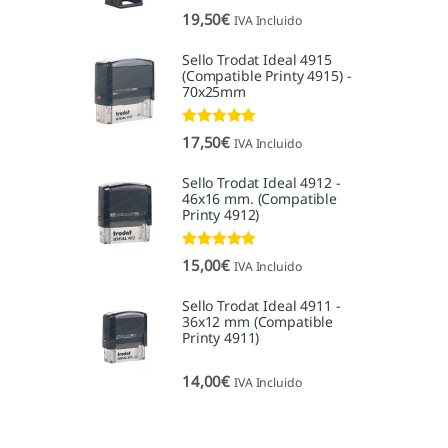
19,50
€
IVA Incluido
Sello Trodat Ideal 4915
(Compatible Printy 4915) -
70x25mm
Valorado con
17,50
€
IVA Incluido
5.00
de 5
Sello Trodat Ideal 4912 -
46x16 mm. (Compatible
Printy 4912)
Valorado con
15,00
€
IVA Incluido
5.00
de 5
Sello Trodat Ideal 4911 -
36x12 mm (Compatible
Printy 4911)
14,00
€
IVA Incluido