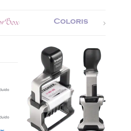
cluido
cluido