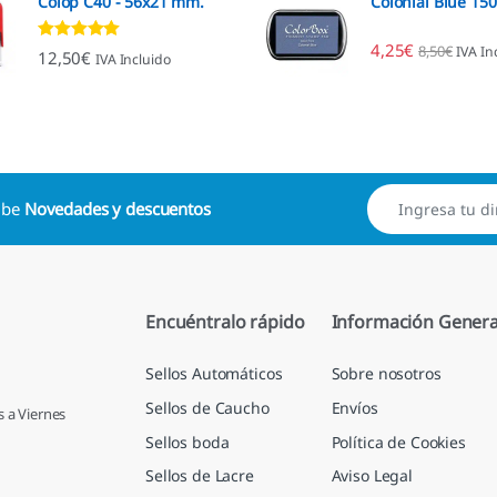
Colop C40 - 56x21 mm.
Colonial Blue 15
4,25
€
8,50
€
IVA In
Valorado con
12,50
€
IVA Incluido
4.88
de 5
cibe
Novedades y descuentos
Encuéntralo rápido
Información Genera
Sellos Automáticos
Sobre nosotros
Sellos de Caucho
Envíos
s a Viernes
Sellos boda
Política de Cookies
Sellos de Lacre
Aviso Legal