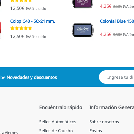
4,25
€
8,50
€
IVA In
Valorado con
12,50
€
IVA Incluido
4.96
de 5
Colop C40 - 56x21 mm.
Colonial Blue 15
4,25
€
8,50
€
IVA In
Valorado con
12,50
€
IVA Incluido
4.89
de 5
cibe
Novedades y descuentos
Encuéntralo rápido
Información Genera
Sellos Automáticos
Sobre nosotros
Sellos de Caucho
Envíos
s a Viernes