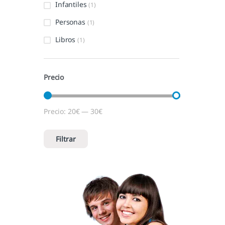
Infantiles
(1)
Personas
(1)
Libros
(1)
Precio
Precio:
20€
—
30€
Precio mínimo
Precio máximo
Filtrar