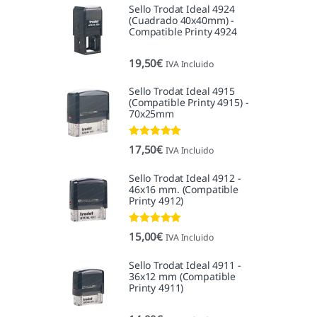
Sello Trodat Ideal 4924
(Cuadrado 40x40mm) -
Compatible Printy 4924
19,50
€
IVA Incluido
Sello Trodat Ideal 4915
(Compatible Printy 4915) -
70x25mm
Valorado con
17,50
€
IVA Incluido
5.00
de 5
Sello Trodat Ideal 4912 -
46x16 mm. (Compatible
Printy 4912)
Valorado con
15,00
€
IVA Incluido
5.00
de 5
Sello Trodat Ideal 4911 -
36x12 mm (Compatible
Printy 4911)