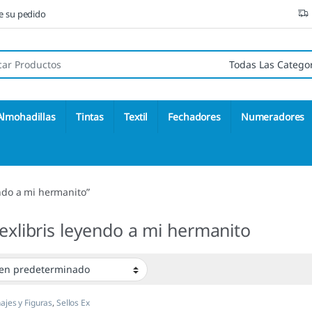
ne su pedido
 de:
Almohadillas
Tintas
Textil
Fechadores
Numeradores
endo a mi hermanito”
 exlibris leyendo a mi hermanito
ajes y Figuras
,
Sellos Ex