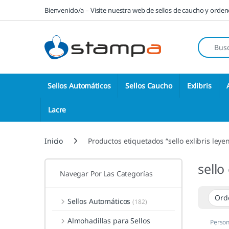
Saltar a la navegación
Saltar al contenido
Bienvenido/a – Visite nuestra web de sellos de caucho y orde
Búsqueda
Sellos Automáticos
Sellos Caucho
Exlibris
Lacre
Inicio
Productos etiquetados “sello exlibris ley
sello
Navegar Por Las Categorías
Sellos Automáticos
(182)
Almohadillas para Sellos
Person
Libris