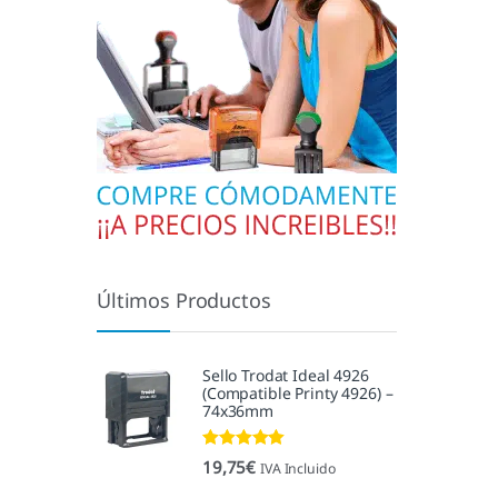
Últimos Productos
Sello Trodat Ideal 4926
(Compatible Printy 4926) –
74x36mm
Valorado con
19,75
€
IVA Incluido
5.00
de 5