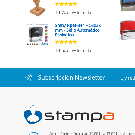
Valorado con
13,70
€
IVA Incluido
4.96
de 5
Shiny Rpet-844 – 58x22
mm - Sello Automático
Ecológico
Valorado con
18,50
€
IVA Incluido
4.96
de 5
Subscripción Newsletter
...y re
Atención telefónica de 10:00 h. a 13:00 h. de Lune