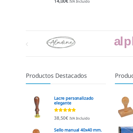
14,00
€
IVA Incluido
Marcas De Carrusel
Productos Destacados
Produ
Lacre personalizado
elegante
Valorado con
38,50
€
IVA Incluido
4.92
de 5
Sello manual 40x40 mm.