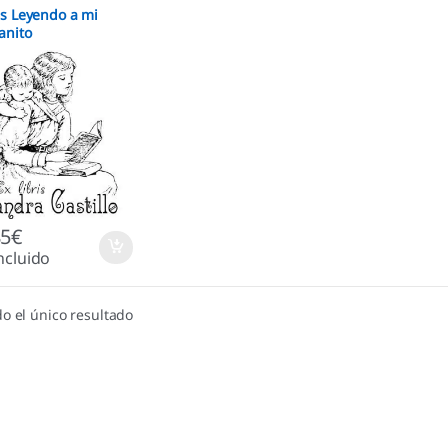
is Leyendo a mi
anito
85
€
ncluido
o el único resultado