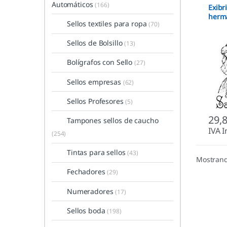
Automáticos
(166)
Exibr
herm
Sellos textiles para ropa
(70)
Sellos de Bolsillo
(13)
Bolígrafos con Sello
(27)
Sellos empresas
(62)
Sellos Profesores
(5)
29,
Tampones sellos de caucho
IVA I
(254)
Tintas para sellos
(43)
Mostrand
Fechadores
(29)
Numeradores
(17)
Sellos boda
(198)