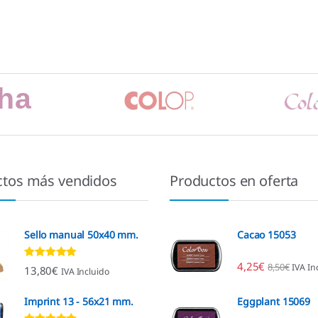
ctos más vendidos
Productos en oferta
Sello manual 50x40 mm.
Cacao 15053
4,25
€
8,50
€
IVA In
Valorado con
13,80
€
IVA Incluido
4.80
de 5
Imprint 13 - 56x21 mm.
Eggplant 15069