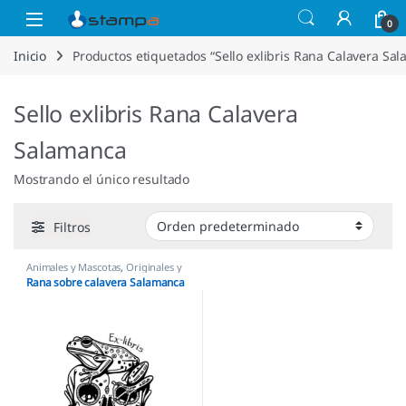
Saltar a la navegación
Saltar al contenido
Open
0
Inicio
Productos etiquetados “Sello exlibris Rana Calavera Sa
Sello exlibris Rana Calavera
Salamanca
Mostrando el único resultado
Filtros
Animales y Mascotas
,
Originales y
Creativos
,
Sellos Ex Libris
Rana sobre calavera Salamanca