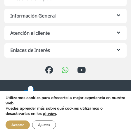
Información General
Atención al cliente
Enlaces de Interés
Utilizamos cookies para ofrecerte la mejor experiencia en nuestra
web.
Puedes aprender más sobre qué cookies utilizamos o
Atención telefónica de 10:00 h.
desactivarlas en los
.
ajustes
a 13:00 h. de Lunes a Viernes
956 344 058
Aceptar
Ajustes