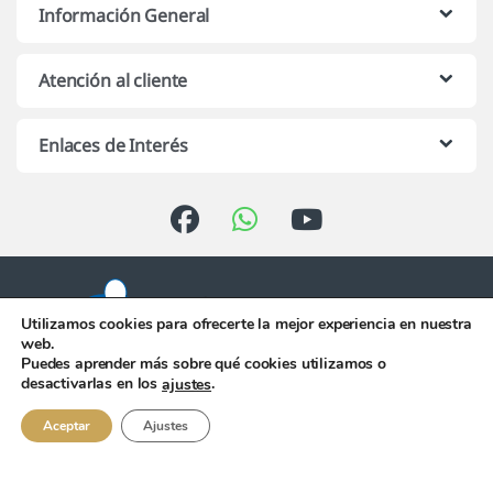
Información General
Atención al cliente
Enlaces de Interés
Utilizamos cookies para ofrecerte la mejor experiencia en nuestra
web.
Puedes aprender más sobre qué cookies utilizamos o
Atención telefónica de 10:00 h.
desactivarlas en los
.
ajustes
a 13:00 h. de Lunes a Viernes
956 344 058
Aceptar
Ajustes