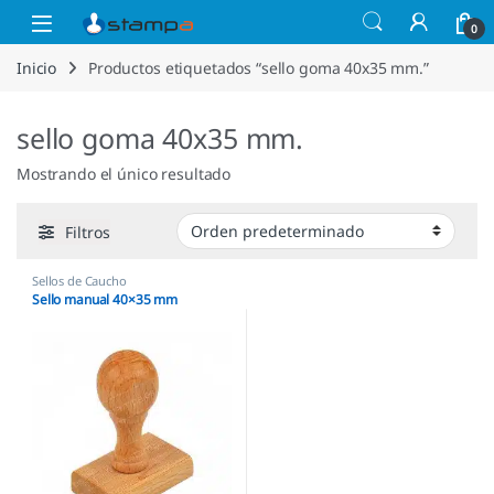
Saltar a la navegación
Saltar al contenido
Open
0
Inicio
Productos etiquetados “sello goma 40x35 mm.”
sello goma 40x35 mm.
Mostrando el único resultado
Filtros
Sellos de Caucho
Sello manual 40×35 mm