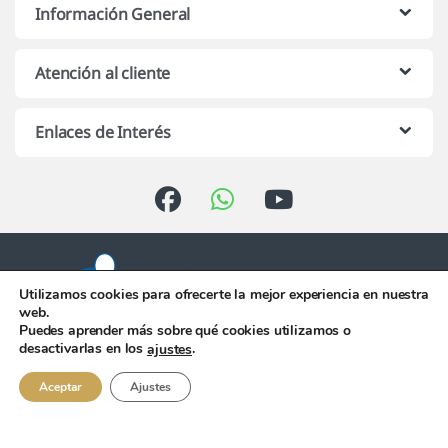
Información General
Atención al cliente
Enlaces de Interés
Utilizamos cookies para ofrecerte la mejor experiencia en nuestra
web.
Puedes aprender más sobre qué cookies utilizamos o
Atención telefónica de 10:00 h.
desactivarlas en los
.
ajustes
a 13:00 h. de Lunes a Viernes
956 344 058
Aceptar
Ajustes