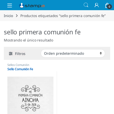
Saltar a la navegación
Saltar al contenido
Open
0
Inicio
Productos etiquetados “sello primera comunión fe”
sello primera comunión fe
Mostrando el único resultado
Filtros
Sellos Comunión
Sello Comunión Fe