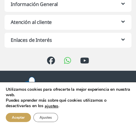
Información General
Atención al cliente
Enlaces de Interés
Utilizamos cookies para ofrecerte la mejor experiencia en nuestra
web.
Puedes aprender más sobre qué cookies utilizamos o
Atención telefónica de 10:00 h.
desactivarlas en los
.
ajustes
a 13:00 h. de Lunes a Viernes
956 344 058
Aceptar
Ajustes