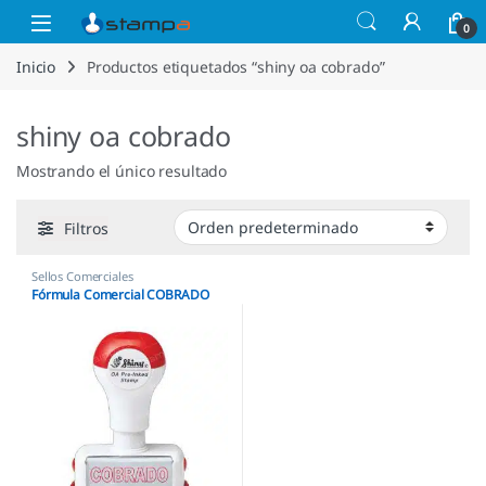
Saltar a la navegación
Saltar al contenido
Open
0
Inicio
Productos etiquetados “shiny oa cobrado”
shiny oa cobrado
Mostrando el único resultado
Filtros
Sellos Comerciales
Fórmula Comercial COBRADO