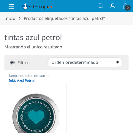
Saltar a la navegación
Saltar al contenido
Open
0
Inicio
Productos etiquetados “tintas azul petrol”
tintas azul petrol
Mostrando el único resultado
Filtros
Tampones sellos de caucho
Inkis Azul Petrol