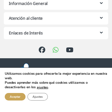
Información General
Atención al cliente
Enlaces de Interés
Utilizamos cookies para ofrecerte la mejor experiencia en nuestra
web.
Puedes aprender más sobre qué cookies utilizamos o
Atención telefónica de 10:00 h.
desactivarlas en los
.
ajustes
a 13:00 h. de Lunes a Viernes
956 344 058
Aceptar
Ajustes