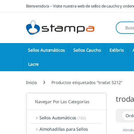
Saltar a la navegación
Saltar al contenido
Bienvenido/a – Visite nuestra web de sellos de caucho y orde
Búsqueda
Sellos Automáticos
Sellos Caucho
Exlibris
Lacre
Inicio
Productos etiquetados “trodat 5212”
troda
Navegar Por Las Categorías
Sellos Automáticos
(182)
Almohadillas para Sellos
Almoha
Autom