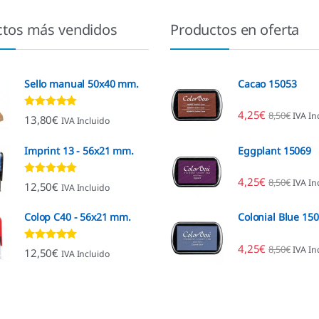
ctos más vendidos
Productos en oferta
Sello manual 50x40 mm.
Cacao 15053
4,25
€
8,50
€
IVA In
Valorado con
13,80
€
IVA Incluido
4.80
de 5
Imprint 13 - 56x21 mm.
Eggplant 15069
4,25
€
8,50
€
IVA In
Valorado con
12,50
€
IVA Incluido
4.96
de 5
Colop C40 - 56x21 mm.
Colonial Blue 15
4,25
€
8,50
€
IVA In
Valorado con
12,50
€
IVA Incluido
4.89
de 5