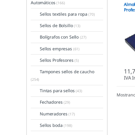
Automáticos
(166)
Trodat
Almoh
Profe
Sellos textiles para ropa
(70)
Sellos de Bolsillo
(13)
Bolígrafos con Sello
(27)
Sellos empresas
(61)
Sellos Profesores
(5)
11,
Tampones sellos de caucho
IVA I
(254)
Tintas para sellos
(43)
Mostrand
Fechadores
(29)
Numeradores
(17)
Sellos boda
(198)