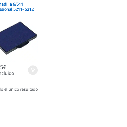
adilla 6/511
ssional 5211- 5212
75
€
ncluido
o el único resultado