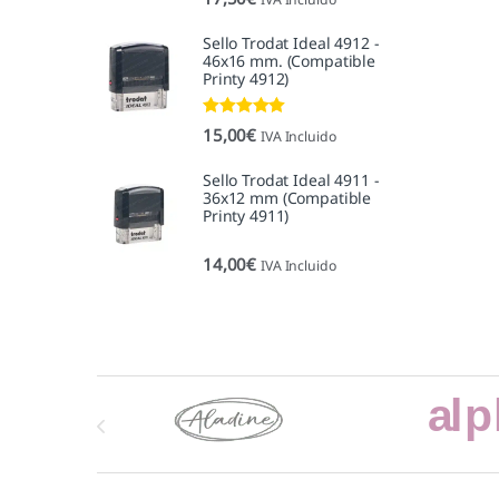
5.00
de 5
Sello Trodat Ideal 4912 -
46x16 mm. (Compatible
Printy 4912)
Valorado con
15,00
€
IVA Incluido
5.00
de 5
Sello Trodat Ideal 4911 -
36x12 mm (Compatible
Printy 4911)
14,00
€
IVA Incluido
Marcas De Carrusel