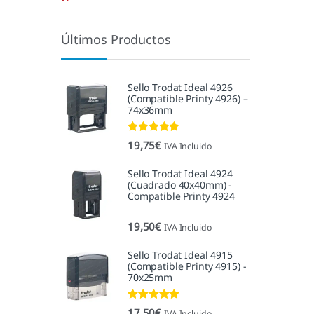
Últimos Productos
Sello Trodat Ideal 4926
(Compatible Printy 4926) –
74x36mm
Valorado con
19,75
€
IVA Incluido
5.00
de 5
Sello Trodat Ideal 4924
(Cuadrado 40x40mm) -
Compatible Printy 4924
19,50
€
IVA Incluido
Sello Trodat Ideal 4915
(Compatible Printy 4915) -
70x25mm
Valorado con
17,50
€
IVA Incluido