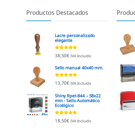
Productos Destacados
Produ
Lacre personalizado
elegante
Valorado con
38,50
€
IVA Incluido
4.92
de 5
Sello manual 40x40 mm.
Valorado con
13,70
€
IVA Incluido
4.96
de 5
Shiny Rpet-844 – 58x22
mm - Sello Automático
Ecológico
Valorado con
18,50
€
IVA Incluido
4.96
de 5