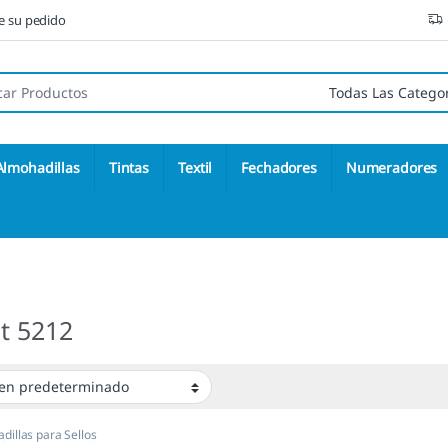
ne su pedido
 de:
Almohadillas
Tintas
Textil
Fechadores
Numeradores
t 5212
dillas para Sellos
áticos
,
Almohadillas