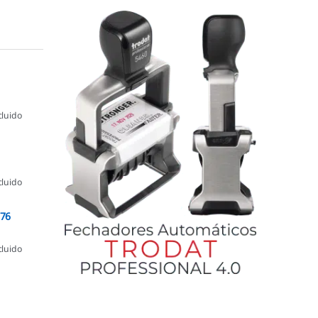
cluido
cluido
076
cluido