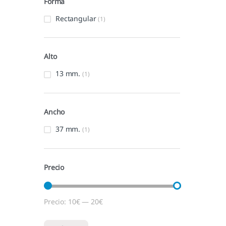
Forma
Rectangular
(1)
Alto
13 mm.
(1)
Ancho
37 mm.
(1)
Precio
Precio:
10€
—
20€
Precio mínimo
Precio máximo