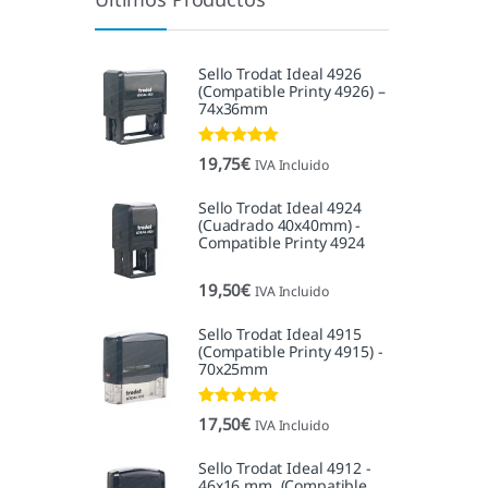
Sello Trodat Ideal 4926
(Compatible Printy 4926) –
74x36mm
Valorado con
19,75
€
IVA Incluido
5.00
de 5
Sello Trodat Ideal 4924
(Cuadrado 40x40mm) -
Compatible Printy 4924
19,50
€
IVA Incluido
Sello Trodat Ideal 4915
(Compatible Printy 4915) -
70x25mm
Valorado con
17,50
€
IVA Incluido
5.00
de 5
Sello Trodat Ideal 4912 -
46x16 mm. (Compatible