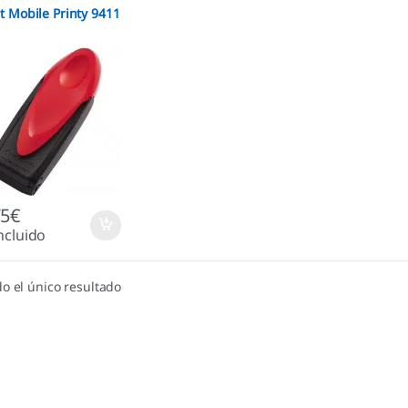
t Mobile Printy 9411
75
€
ncluido
o el único resultado