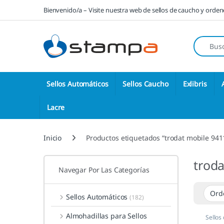
Saltar a la navegación
Saltar al contenido
Bienvenido/a – Visite nuestra web de sellos de caucho y orde
Búsqueda
Sellos Automáticos
Sellos Caucho
Exlibris
Lacre
Inicio
Productos etiquetados “trodat mobile 941
troda
Navegar Por Las Categorías
Sellos Automáticos
(182)
Almohadillas para Sellos
Sellos 