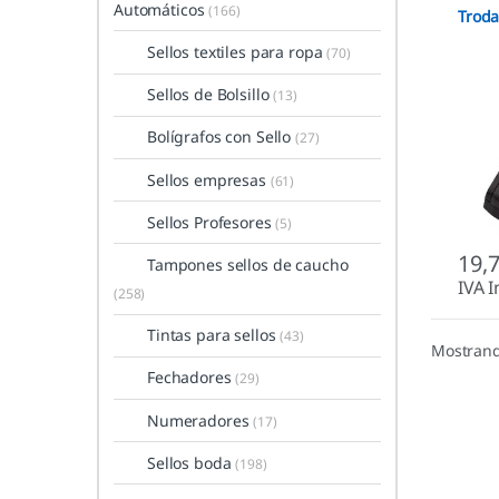
Automáticos
(166)
Troda
Sellos textiles para ropa
(70)
Sellos de Bolsillo
(13)
Bolígrafos con Sello
(27)
Sellos empresas
(61)
Sellos Profesores
(5)
19,
Tampones sellos de caucho
IVA I
(258)
Tintas para sellos
(43)
Mostrand
Fechadores
(29)
Numeradores
(17)
Sellos boda
(198)