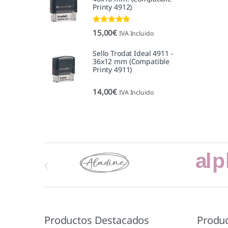
Printy 4912)
Valorado con
15,00
€
IVA Incluido
5.00
de 5
Sello Trodat Ideal 4911 -
36x12 mm (Compatible
Printy 4911)
14,00
€
IVA Incluido
Marcas De Carrusel
Productos Destacados
Produ