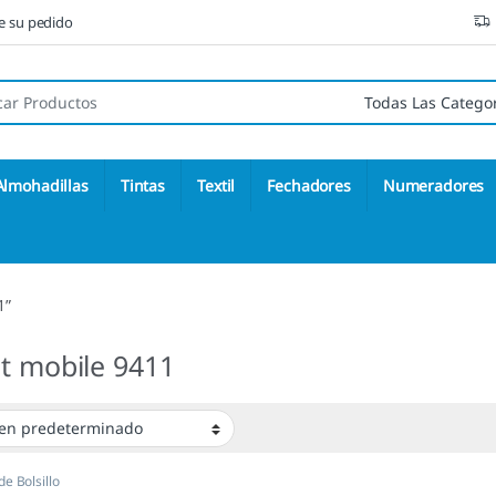
ne su pedido
 de:
Almohadillas
Tintas
Textil
Fechadores
Numeradores
1”
t mobile 9411
de Bolsillo