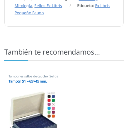
Mitología
,
Sellos Ex Libris
Etiqueta:
Ex libris
Pequeño Fauno
También te recomendamos…
Tampones sellos de caucho
,
Sellos
empresas
Tampón S1 – 65×45 mm.