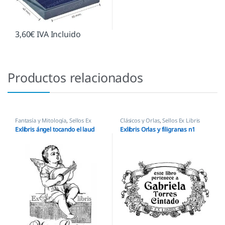
3,60
€
IVA Incluido
Productos relacionados
Fantasía y Mitología
,
Sellos Ex
Clásicos y Orlas
,
Sellos Ex Libris
Libris
Exlibris ángel tocando el laud
Exlibris Orlas y filigranas n1