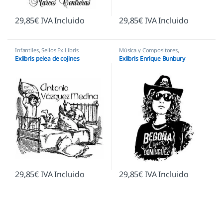
29,85
€
IVA Incluido
29,85
€
IVA Incluido
Infantiles
,
Sellos Ex Libris
Música y Compositores
,
Personajes y Figuras
,
Sellos Ex
Exlibris pelea de cojines
Exlibris Enrique Bunbury
Libris
29,85
€
IVA Incluido
29,85
€
IVA Incluido