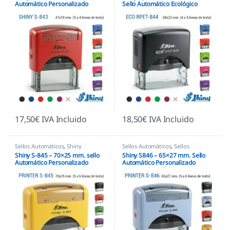
Automático Personalizado
Sello Automático Ecológico
17,50
€
IVA Incluido
18,50
€
IVA Incluido
Sellos Automáticos
,
Shiny
Sellos Automáticos
,
Sellos
empresas
,
Shiny
Shiny S-845 – 70×25 mm. sello
Shiny S846 – 65×27 mm. Sello
Automático Personalizado
Automático Personalizado