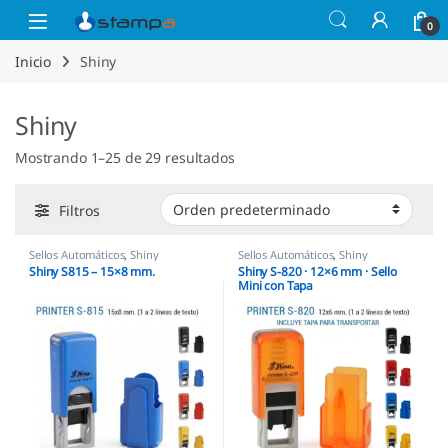
Saltar a la navegación
Saltar al contenido
Open
0
Inicio
Shiny
Shiny
Mostrando 1–25 de 29 resultados
Filtros
Sellos Automáticos
,
Shiny
Sellos Automáticos
,
Shiny
Shiny S815 – 15×8 mm.
Shiny S-820 · 12×6 mm · Sello
Mini con Tapa