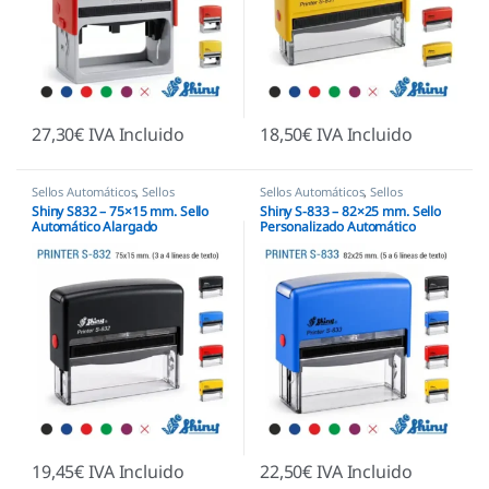
27,30
€
IVA Incluido
18,50
€
IVA Incluido
Sellos Automáticos
,
Sellos
Sellos Automáticos
,
Sellos
empresas
,
Shiny
empresas
,
Shiny
Shiny S832 – 75×15 mm. Sello
Shiny S-833 – 82×25 mm. Sello
Automático Alargado
Personalizado Automático
19,45
€
IVA Incluido
22,50
€
IVA Incluido