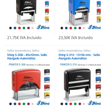
21,75
€
IVA Incluido
23,50
€
IVA Incluido
Sellos Automáticos
,
Sellos
Sellos Automáticos
,
Sellos
empresas
,
Shiny
empresas
,
Shiny
Shiny S-308 – 45x10mm. Sello
Shiny S-310 · 13×54 mm. · Sello
Alargado Automático
Alargado Automático