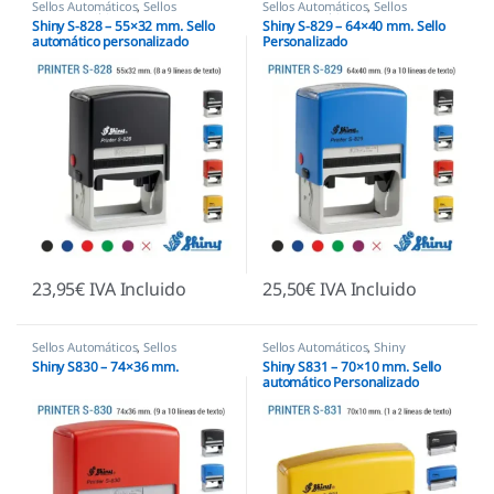
Sellos Automáticos
,
Sellos
Sellos Automáticos
,
Sellos
empresas
,
Shiny
empresas
,
Shiny
Shiny S-828 – 55×32 mm. Sello
Shiny S-829 – 64×40 mm. Sello
automático personalizado
Personalizado
23,95
€
IVA Incluido
25,50
€
IVA Incluido
Sellos Automáticos
,
Sellos
Sellos Automáticos
,
Shiny
empresas
,
Shiny
Shiny S830 – 74×36 mm.
Shiny S831 – 70×10 mm. Sello
automático Personalizado