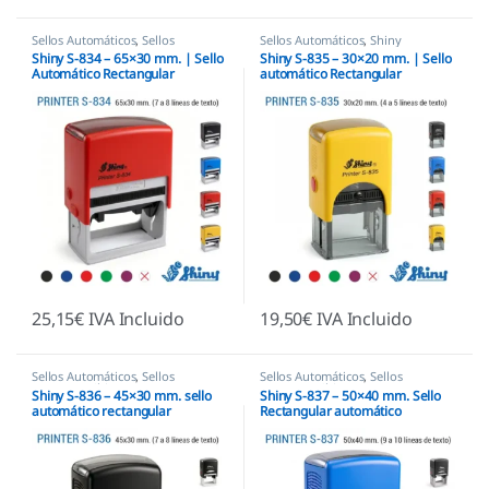
Sellos Automáticos
,
Sellos
Sellos Automáticos
,
Shiny
empresas
,
Shiny
Shiny S-834 – 65×30 mm. | Sello
Shiny S-835 – 30×20 mm. | Sello
Automático Rectangular
automático Rectangular
25,15
€
IVA Incluido
19,50
€
IVA Incluido
Sellos Automáticos
,
Sellos
Sellos Automáticos
,
Sellos
empresas
,
Shiny
empresas
,
Shiny
Shiny S-836 – 45×30 mm. sello
Shiny S-837 – 50×40 mm. Sello
automático rectangular
Rectangular automático