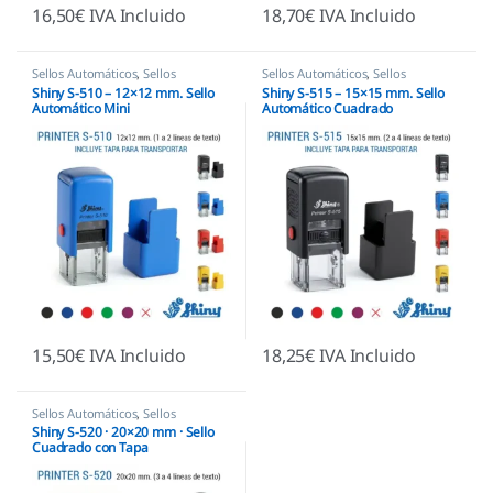
16,50
€
IVA Incluido
18,70
€
IVA Incluido
Sellos Automáticos
,
Sellos
Sellos Automáticos
,
Sellos
empresas
,
Shiny
empresas
,
Shiny
Shiny S-510 – 12×12 mm. Sello
Shiny S-515 – 15×15 mm. Sello
Automático Mini
Automático Cuadrado
15,50
€
IVA Incluido
18,25
€
IVA Incluido
Sellos Automáticos
,
Sellos
empresas
,
Shiny
Shiny S-520 · 20×20 mm · Sello
Cuadrado con Tapa