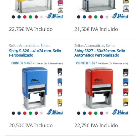
22,75
€
IVA Incluido
21,50
€
IVA Incluido
Sellos Automáticos
,
Sellos
Sellos Automáticos
,
Sellos
empresas
,
Shiny
empresas
,
Shiny
Shiny S-826 – 41×24 mm. Sello
Shiny S827 – 50×30 mm. Sello
Personalizado
Automático Personalizado
20,50
€
IVA Incluido
22,75
€
IVA Incluido