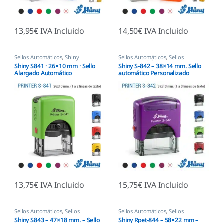
13,95
€
IVA Incluido
14,50
€
IVA Incluido
Sellos Automáticos
,
Shiny
Sellos Automáticos
,
Sellos
empresas
,
Shiny
Shiny S841 · 26×10 mm · Sello
Shiny S-842 – 38×14 mm. Sello
Alargado Automático
automático Personalizado
13,75
€
IVA Incluido
15,75
€
IVA Incluido
Sellos Automáticos
,
Sellos
Sellos Automáticos
,
Sellos
empresas
,
Shiny
empresas
,
Shiny
Shiny S843 – 47×18 mm. – Sello
Shiny Rpet-844 – 58×22 mm –