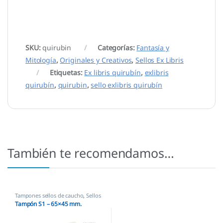
SKU:
quirubin
Categorías:
Fantasía y
Mitología
,
Originales y Creativos
,
Sellos Ex Libris
Etiquetas:
Ex libris quirubín
,
exlibris
quirubín
,
quirubin
,
sello exlibris quirubín
También te recomendamos…
Tampones sellos de caucho
,
Sellos
empresas
Tampón S1 – 65×45 mm.