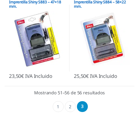
Imprentilla Shiny S883 – 47×18
Imprentilla Shiny S884 – 58×22
mm.
mm.
23,50
€
IVA Incluido
25,50
€
IVA Incluido
Mostrando 51–56 de 56 resultados
3
1
2