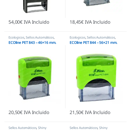
54,00
€
IVA Incluido
18,45
€
IVA Incluido
Ecologicos
,
Sellos Automáticos
,
Ecologicos
,
Sellos Automáticos
,
Shiny
Shiny
ECOline PET 843 – 46×16 mm.
ECOline PET 844 – 56×21 mm.
20,50
€
IVA Incluido
21,50
€
IVA Incluido
Sellos Automáticos
,
Shiny
Sellos Automáticos
,
Shiny