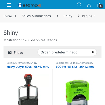
Saltar a la navegación
Saltar al contenido
Open
0
Inicio
Sellos Automáticos
Shiny
Página 3
Shiny
Mostrando 51–56 de 56 resultados
Filtros
Sellos Automáticos
,
Shiny
Ecologicos
,
Sellos Automáticos
,
Shiny
Heavy Duty H-6008 – 68×47 mm.
ECOline PET 842 – 36×12 mm.